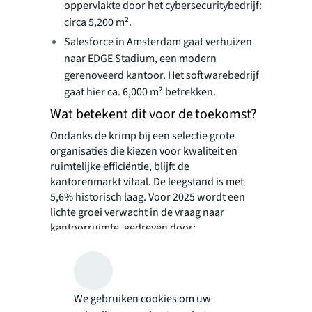
oppervlakte door het cybersecuritybedrijf:
circa 5,200 m².
Salesforce in Amsterdam gaat verhuizen
naar EDGE Stadium, een modern
gerenoveerd kantoor. Het softwarebedrijf
gaat hier ca. 6,000 m² betrekken.
Wat betekent dit voor de toekomst?
Ondanks de krimp bij een selectie grote
organisaties die kiezen voor kwaliteit en
ruimtelijke efficiëntie, blijft de
kantorenmarkt vitaal. De leegstand is met
5,6% historisch laag. Voor 2025 wordt een
lichte groei verwacht in de vraag naar
kantoorruimte, gedreven door:
Toenemende oriëntatie op nieuwe
kantoorruimte
Groeiende vraag naar kwalitatief
hoogwaardige kantoren
We gebruiken cookies om uw