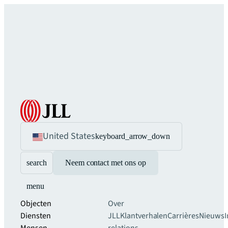
United States
keyboard_arrow_down
search
Neem contact met ons op
menu
Objecten
Over
Diensten
JLL
Klantverhalen
Carrières
Nieuws
I