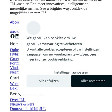
JLL-manier. Een meer innovatieve, intelligente en
menselijke manier. See a brighter way: ontdek de
mogelijkheden met JLL.
Abonneer u nu
arrow_forward
We gebruiken cookies om uw
Hoe kunnen we helpen?
gebruikerservaring te verbeteren
U kunt alle cookies accepteren of uw instellingen
Oplossingen voor duurzaamheid
Hybride werkplekoplossingen
aanpassen om uw voorkeuren te wijzigen. Lees
Groen bouwen en verhuren
meer in onze
cookieverklaring.
Portfoliomanagement
Vind en huur ruimte
Neem contact met ons op
Instellingen aanpassen
Carrières
Alles afwijzen
Alles accepteren
Werken bij JLL
Bekijk vacatures
Bedrijfsinformatie
Over JLL
Nieuws & Pers
Duurzaamheid bij JLL