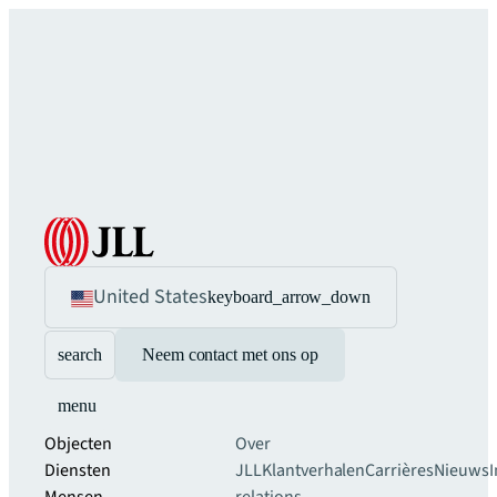
United States
keyboard_arrow_down
search
Neem contact met ons op
menu
Objecten
Over
Diensten
JLL
Klantverhalen
Carrières
Nieuws
I