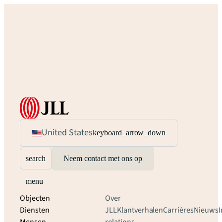
United States
keyboard_arrow_down
search
Neem contact met ons op
menu
Objecten
Over
Diensten
JLL
Klantverhalen
Carrières
Nieuws
I