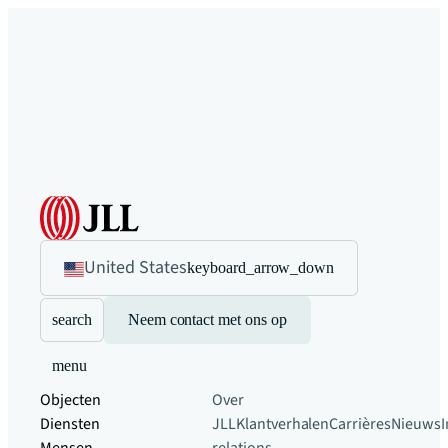
United States
keyboard_arrow_down
search
Neem contact met ons op
menu
Objecten
Over
Diensten
JLL
Klantverhalen
Carrières
Nieuws
I