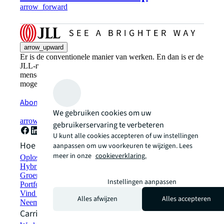
arrow_forward
arrow_upward
Er is de conventionele manier van werken. En dan is er de
JLL-manier. Een meer innovatieve, intelligente en
menselijke manier. See a brighter way: ontdek de
mogelijkheden met JLL.
Abonneer u nu
We gebruiken cookies om uw
arrow_forward
gebruikerservaring te verbeteren
U kunt alle cookies accepteren of uw instellingen
Hoe kunnen we helpen?
aanpassen om uw voorkeuren te wijzigen. Lees
meer in onze
cookieverklaring.
Oplossingen voor duurzaamheid
Hybride werkplekoplossingen
Groen bouwen en verhuren
Instellingen aanpassen
Portfoliomanagement
Vind en huur ruimte
Alles afwijzen
Alles accepteren
Neem contact met ons op
Carrières