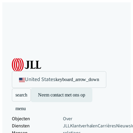
United States
keyboard_arrow_down
search
Neem contact met ons op
menu
Objecten
Over
Diensten
JLL
Klantverhalen
Carrières
Nieuws
I