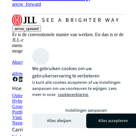
arrow_forward
arrow_upward
Er is de conventionele manier van werken. En dan is er de
JLL-manier. Een meer innovatieve, intelligente en
menselijke manier. See a brighter way: ontdek de
mogelijkheden met JLL.
Abonneer u nu
We gebruiken cookies om uw
arrow_forward
gebruikerservaring te verbeteren
U kunt alle cookies accepteren of uw instellingen
Hoe kunnen we helpen?
aanpassen om uw voorkeuren te wijzigen. Lees
meer in onze
cookieverklaring.
Oplossingen voor duurzaamheid
Hybride werkplekoplossingen
Groen bouwen en verhuren
Instellingen aanpassen
Portfoliomanagement
Vind en huur ruimte
Alles afwijzen
Alles accepteren
Neem contact met ons op
Carrières