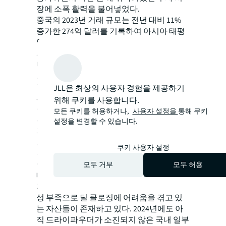
장에 소폭 활력을 불어넣었다.
중국의 2023년 거래 규모는 전년 대비 11%
증가한 274억 달러를 기록하여 아시아 태평
양 지역에서 유일하게 증가세를 보였고 이어
서 일본이 245억 달러 (-1% YoY)를 기록하였
다. 싱가포르는 49%의 가장 가파른 하락세를
보였다.
한국은 166억달러 (-37% YoY)를 기록하며 아
JLL은 최상의 사용자 경험을 제공하기
시아 태평양 지역에서 2023년 거래 규모 3위
위해 쿠키를 사용합니다.
를 차지하였다. 우수한 입지의 코어 자산들
모든 쿠키를 허용하거나,
사용자 설정을
통해 쿠키
위주로 거래가 성사되었다. 2023년 서울 오
설정을 변경할 수 있습니다.
피스 시장은 스케일타워를 매입하며 사옥 확
보에 성공한 현대차처럼, 연말까지 전략적
쿠키 사용자 설정
투자자들의 적극적인 활동이 두드러졌다.
이기훈 JLL 코리아 캐피털 마켓 전무는 “임
모두 거부
모두 허용
대시장과 상반된 분위기가 지배적인 국내 투
자 시장의 경우, 여전히 역마진 상황과 유동
성 부족으로 딜 클로징에 어려움을 겪고 있
는 자산들이 존재하고 있다. 2024년에도 아
직 드라이파우더가 소진되지 않은 국내 일부