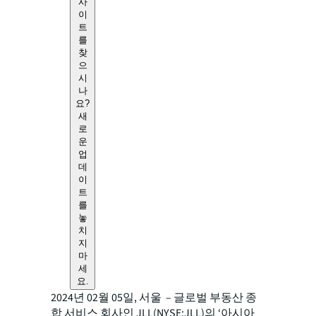
사
이
트
를
찾
으
시
나
요?
새
로
운
업
데
이
트
를
놓
치
지
마
세
요.
2024년 02월 05일, 서울 – 글로벌 부동산 종
합 서비스 회사인 JLL(NYSE:JLL)의 ‘아시아