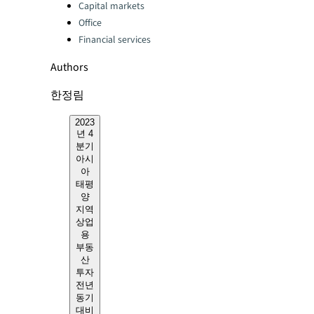
Capital markets
Office
Financial services
Authors
한정림
2023
년 4
분기
아시
아
태평
양
지역
상업
용
부동
산
투자
전년
동기
대비