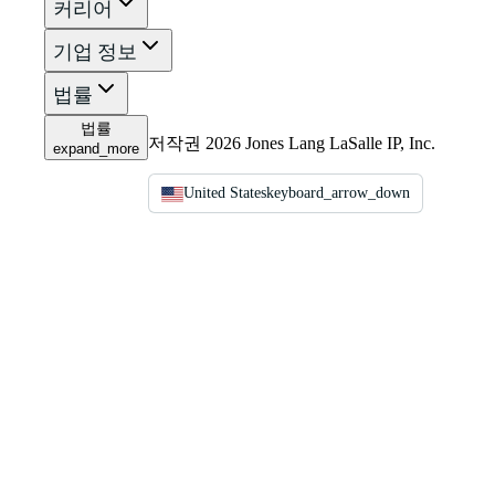
커리어
기업 정보
법률
법률
저작권 2026 Jones Lang LaSalle IP, Inc.
expand_more
United States
keyboard_arrow_down