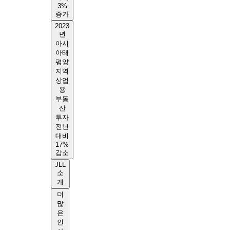
3%
증가
2023
년
아시
아태
평양
지역
상업
용
부동
산
투자
전년
대비
17%
감소
JLL
소
개
더
많
은
인