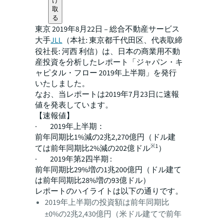
け
取
る
東京 2019年8月22日 – 総合不動産サービス
大手
JLL
（本社: 東京都千代田区、代表取締
役社長: 河西 利信）は、日本の商業用不動
産投資を分析したレポート「ジャパン・キ
ャピタル・フロー 2019年上半期」を発行
いたしました。
なお、当レポートは2019年7月23日に速報
値を発表しています。
【速報値】
· 2019年上半期：
前年同期比1%減の2兆2,270億円（ドル建
※1
ては前年同期比2%減の202億ドル
）
· 2019年第2四半期 :
前年同期比29%増の1兆200億円（ドル建て
は前年同期比28%増の93億ドル）
レポートのハイライトは以下の通りです。
2019年上半期の投資額は前年同期比
±0%の2兆2,430億円（米ドル建てで前年