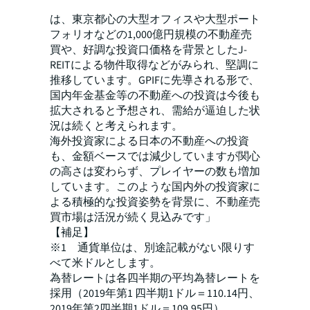
「2019年第上半期の日本の不動産売買市場
は、東京都心の大型オフィスや大型ポート
フォリオなどの1,000億円規模の不動産売
買や、好調な投資口価格を背景としたJ-
REITによる物件取得などがみられ、堅調に
推移しています。GPIFに先導される形で、
国内年金基金等の不動産への投資は今後も
拡大されると予想され、需給が逼迫した状
況は続くと考えられます。
海外投資家による日本の不動産への投資
も、金額ベースでは減少していますが関心
の高さは変わらず、プレイヤーの数も増加
しています。このような国内外の投資家に
よる積極的な投資姿勢を背景に、不動産売
買市場は活況が続く見込みです」
【補足】
※1 通貨単位は、別途記載がない限りす
べて米ドルとします。
為替レートは各四半期の平均為替レートを
採用（2019年第1 四半期1ドル＝110.14円、
2019年第2四半期1ドル＝109.95円）