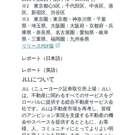
※2 東京都心5区：千代田区、中央区、港
区、新宿区、渋谷区
※3 東京圏：東京都・神奈川県・千葉
県・埼玉県、大阪圏：大阪府・京都府・兵
庫県・奈良県、名古屋圏：愛知県・岐阜
県・三重県、福岡圏：九州各県
リリースPDF版
レポート（日本語）
レポート（英語）
JLLについて
JLL（ニューヨーク証券取引所上場：JLL）
は、不動産に関わるすべてのサービスをグ
ローバルに提供する総合不動産サービス会
社です。JLLは不動産市場を再考し、皆様
のアンビション実現を支援する不動産の機
会やスペースを提供するとともに、お客
様、人、コミュニティにとってよりよい明