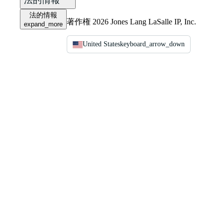
法的情報
法的情報
著作権 2026 Jones Lang LaSalle IP, Inc.
expand_more
United States
keyboard_arrow_down