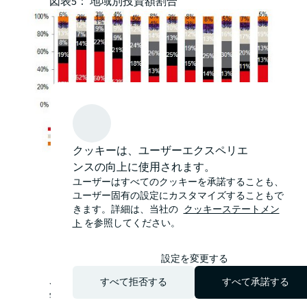
図表5： 地域別投資額割合
クッキーは、ユーザーエクスペリエ
プレイヤーの多様化や賃料上昇を背景
ンスの向上に使用されます。
ユーザーはすべてのクッキーを承諾することも、
に、高値警戒感が緩和されつつあるこ
ユーザー固有の設定にカスタマイズすることもで
とから2019年の日本の不動産投資額は
きます。詳細は、当社の
クッキーステートメン
2018年と同程度の4.2 兆円になると予測
ト
を参照してください。
する。不動産価格は高水準を維持し、
投資市場における需給ひっ迫の状況は
設定を変更する
続くと考えられる。
JLLリサーチ事業部 チーフアナリスト 谷口
すべて拒否する
すべて承諾する
学は次のように述べています。