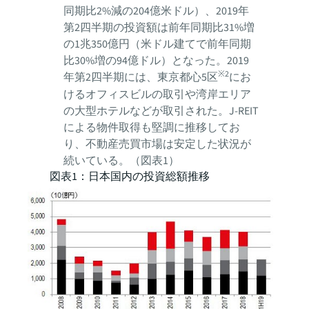
同期比2%減の204億米ドル）、2019年
第2四半期の投資額は前年同期比31%増
の1兆350億円（米ドル建てで前年同期
比30%増の94億ドル）となった。2019
※2
年第2四半期には、東京都心5区
にお
けるオフィスビルの取引や湾岸エリア
の大型ホテルなどが取引された。J-REIT
による物件取得も堅調に推移してお
り、不動産売買市場は安定した状況が
続いている。（図表1）
図表1：日本国内の投資総額推移