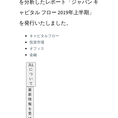
を分析したレポート「ジャパン キ
ャピタル フロー 2019年上半期」
を発行いたしました。
Categories:
キャピタルフロー
投資市場
オフィス
金融
JLL
に
つ
い
て
最
新
情
報
を
受