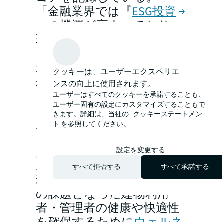
「金融業界では『
ESG投資
』の機運が高まっており、
環境配慮が投資パフォーマ
ンスに直結し始めている
が、
日本でも投資リターンを客観的に
クッキーは、ユーザーエクスペリエ
だ
示すような指数を整備する必要がある
ンスの向上に使用されます。
ろう」（大東）
ユーザーはすべてのクッキーを承諾することも、
ユーザー固有の設定にカスタマイズすることもで
また、気候変動リスクに対
きます。詳細は、当社の
クッキーステートメン
応する建築物のレジリエン
ト
を参照してください。
ス基準の策定、世界的に進
展するネット・ゼロ・カー
設定を変更する
ボンビル（ZEBビル）の実
すべて拒否する
すべて承諾する
現、新型コロナを機に喫緊
の課題となった建物利用
者・管理者の健康や快適性
を確保するために
ウェルネ