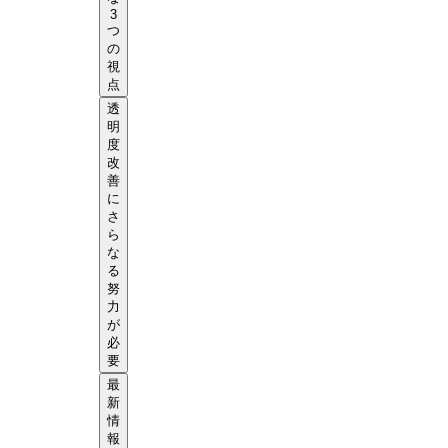
3
つ
の
視
点
透
明
度
改
善
に
さ
ら
な
る
努
力
が
必
要
最
新
情
報