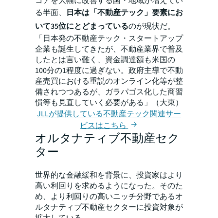
コアを大幅に改善する国・地域が増えてい
る半面、
日本は「不動産テック」要素にお
いて35位にとどまっている
のが現状だ。
「日本発の不動産テック・スタートアップ
企業も誕生してきたが、不動産業界で普及
したとは言い難く、資金調達額も米国の
100分の1程度に過ぎない。政府主導で不動
産売買における重説のオンライン化等が整
備されつつあるが、ガラパゴス化した商習
慣等も見直していく必要がある」（大東）
JLLが提供している不動産テック関連サー
ビスはこちら
オルタナティブ不動産セク
ター
世界的な金融緩和を背景に、投資家はより
高い利回りを求めるようになった。そのた
め、より利回りの高いニッチ分野であるオ
ルタナティブ不動産セクターに投資対象が