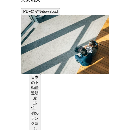
大東 雄人
PDFに変換
download
日本
の不
動産
透明
度
16
位、
初の
ラン
ク落
ち