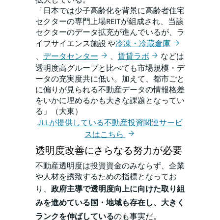
拡大している。
「日本では少子高齢化を背景に高齢者住宅
セクターの専門上場REITが組成され、当該
セクターのデータ拡充が進んでいるが、ラ
イフサイエンス施設 や
冷凍・冷蔵倉庫
、
データセンター
、
賃貸ラボ
などは
透明度高グループと比べても市場規模・デ
ータの充実度共に低い。加えて、都市ごと
に偏りが見られる不動産データの情報格差
をいかに埋めるかも大きな課題となってい
る」（大東）
JLLが提供している不動産投資関連サービ
スはこちら
透明度改善にさらなる努力が必要
不動産透明度は投資資金のみならず、企業
や人材を誘致するための指標となってお
り、
政府主導で透明度向上に向けた取り組
みを進めている国・地域も存在し、大きく
ランクを伸ばしている
のも事実だ。