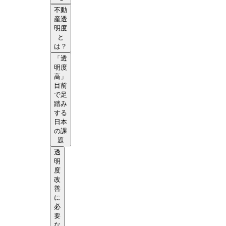
不動
産透
明度
と
は？
「透
明度
高」
目前
で足
踏み
する
日本
の課
題
透
明
度
改
善
に
必
要
な