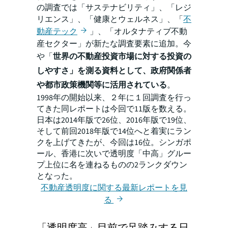
の調査では「サステナビリティ」、「レジ
リエンス」、「健康とウェルネス」、「
不
動産テック
」、「オルタナティブ不動
産セクター」が新たな調査要素に追加。今
や「
世界の不動産投資市場に対する投資の
しやすさ」を測る資料として、政府関係者
や都市政策機関等に活用されている
。
1998年の開始以来、２年に１回調査を行っ
てきた同レポートは今回で11版を数える。
日本は2014年版で26位、2016年版で19位、
そして前回2018年版で14位へと着実にラン
クを上げてきたが、今回は16位。シンガポ
ール、香港に次いで透明度「中高」グルー
プ上位に名を連ねるものの2ランクダウン
となった。
不動産透明度に関する最新レポートを見
る
「透明度高」目前で足踏みする日