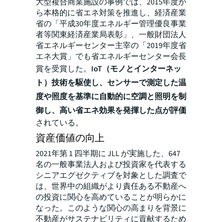
大型複合商業施設の事例では、2015年度か
ら本格的に省エネ対策を推進し、経済産業
省の「平成30年度エネルギー管理優良事業
者等関東経済産業局表彰」、一般財団法人
省エネルギーセンター主宰の「2019年度省
エネ大賞」でも省エネルギーセンター会長
賞を受賞した。
IoT（モノとインターネッ
ト）技術を駆使し、センサーで測定した温
度や照度を基準に自動的に空調と照明を制
御し、高い省エネ効果を発揮した点が評価
されている。
資産価値の向上
2021年第 1 四半期に JLL が実施した、647
名の一般事業法人および投資家を代表する
シニアエグゼクティブを対象とした調査で
は、世界中の組織がより責任ある不動産へ
の投資に関心を高めていることが明らかに
なった。このような関心の高まりを背景に
不動産がサステナビリティに貢献するため