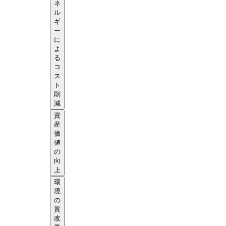
ネ
ル
ギ
ー
に
よ
る
コ
ス
ト
削
減
資
産
価
値
の
向
上
環
境
の
質
改