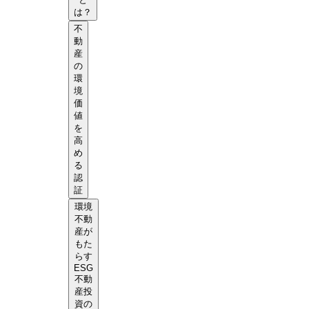
は？
不
動
産
の
環
境
価
値
を
高
め
る
認
証
環境
不動
産が
もた
らす
ESG
不動
産投
資の