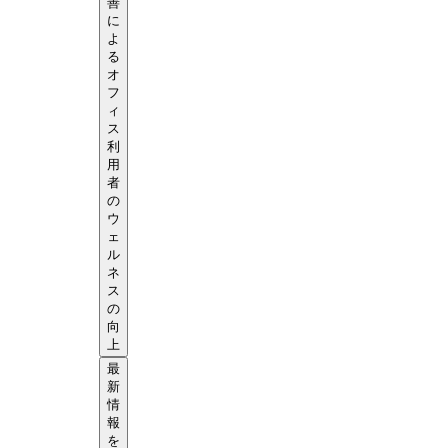
善
に
よ
る
オ
フ
ィ
ス
利
用
者
の
ウ
ェ
ル
ネ
ス
の
向
上
最
新
情
報
を