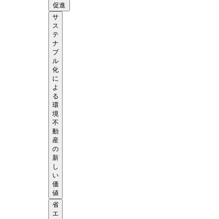
促進
サ
ス
テ
ナ
ブ
ル
化
に
よ
る
環
境
不
動
産
の
新
し
い
価
値
省
エ