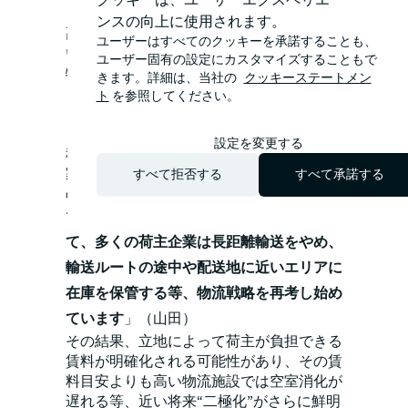
レ、急増する物流需要、エネルギー価格の
ンスの向上に使用されます。
高騰等を背景に物流コストの上昇傾向が続
ユーザーはすべてのクッキーを承諾することも、
いている中、2024年問題等の影響もあって
ユーザー固有の設定にカスタマイズすることもで
物流業者が長距離等の一部輸送業務に対応
きます。詳細は、当社の
クッキーステートメン
しない時代が将来的に訪れる可能性が高ま
ト
を参照してください。
っています」と指摘しています。
「物流コストに占める地代・賃料は1-2割
設定を変更する
程度ですが、輸配送費は5割程度。地代・
家賃が多少増えても輸配送費を削減できる
すべて拒否する
すべて承諾する
のであれば物流コスト全体を抑えることが
できます。そのため、
2024年問題を受け
て、多くの荷主企業は長距離輸送をやめ、
輸送ルートの途中や配送地に近いエリアに
在庫を保管する等、物流戦略を再考し始め
ています
」（山田）
その結果、立地によって荷主が負担できる
賃料が明確化される可能性があり、その賃
料目安よりも高い物流施設では空室消化が
遅れる等、近い将来“二極化”がさらに鮮明