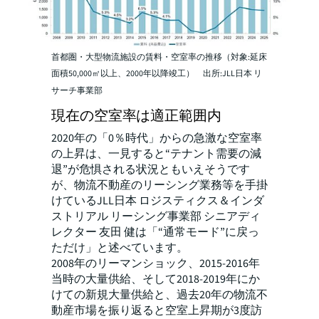
首都圏・大型物流施設の賃料・空室率の推移（対象:延床
面積50,000㎡以上、2000年以降竣工） 出所:JLL日本 リ
サーチ事業部
現在の空室率は適正範囲内
2020年の「0％時代」からの急激な空室率
の上昇は、一見すると“テナント需要の減
退”が危惧される状況ともいえそうです
が、物流不動産のリーシング業務等を手掛
けているJLL日本 ロジスティクス＆インダ
ストリアル リーシング事業部 シニアディ
レクター 友田 健は「“通常モード”に戻っ
ただけ」と述べています。
2008年のリーマンショック、2015-2016年
当時の大量供給、そして2018-2019年にか
けての新規大量供給と、過去20年の物流不
動産市場を振り返ると空室上昇期が3度訪