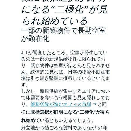
になる“二極化”が見
られ始めている
一部の新築物件で長期空室
が顕在化
JLLが調査したところ、空室が発生してい
るのは一部の新規供給物件に限られてお
り、既存物件は空室がほとんど見られませ
ん。総体的に見れば、日本の物流不動産市
場は引き続き堅調に推移しているといえま
す。
しかし、新規供給が集中するエリアにおい
て床需要を奪い合う構図も見え隠れしてお
り、
優勝劣敗が進むオフィス市場
と同
様に
取捨選択が鮮明になる“二極化”が見ら
れ始めている
ともいえるでしょう。
好立地かつ値ごろな賃料でありながら1年