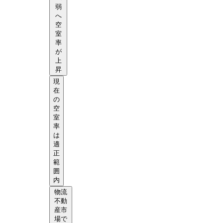
弱
へ
空
室
率
が
上
昇
現
在
の
空
室
率
は
適
正
範
囲
内
物流
不動
産市
場で