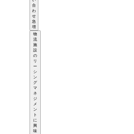
合
わ
せ
急
増
物
流
施
設
の
リ
ー
シ
ン
グ
マ
ネ
ジ
メ
ン
ト
に
興
味