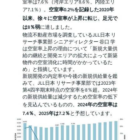
室率は7.6％（湾岸エリア8.6％、内陸エリ
ア7.1％）。
空室率0.2%を記録した2020年
以来、徐々に空室率が上昇に転じ、足元で
は8％弱
に達しました。
物流不動産市場を調査しているJLL日本 リ
サーチ事業部 シニアディレクター 谷口 学
は空室率上昇の理由について「新規大量供
給の継続と開発エリアの拡大によって新築
物件の空室消化に時間がかかっているた
め」と指摘しています。
新規開発の内定率や今後の新規供給量を鑑
みて、JLL日本 リサーチ事業部では2023年
第4四半期末時点の空室率を8％超。2024年
の新規供給量は減少するため空室率の低下
を見込んでいるものの、
2024年の空室率は
7.4％、2025年は7.2％
と予想しています。