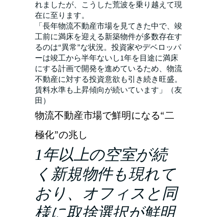
れましたが、こうした荒波を乗り越えて現
在に至ります。
「長年物流不動産市場を見てきた中で、竣
工前に満床を迎える新築物件が多数存在す
るのは“異常”な状況。投資家やデベロッパ
ーは竣工から半年ないし1年を目途に満床
にする計画で開発を進めているため、物流
不動産に対する投資意欲も引き続き旺盛。
賃料水準も上昇傾向が続いています」（友
田）
物流不動産市場で鮮明になる“二
極化”の兆し
1年以上の空室が続
く新規物件も現れて
おり、オフィスと同
様に取捨選択が鮮明