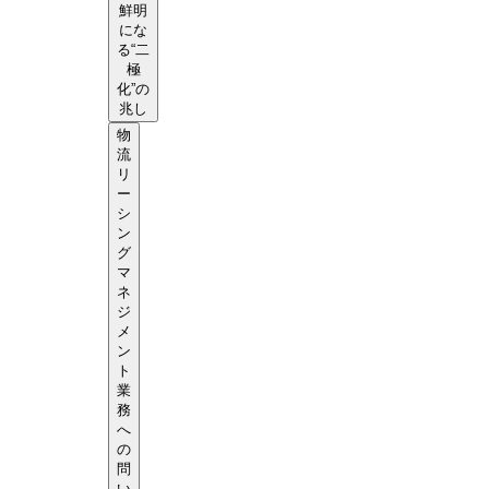
鮮明
にな
る“二
極
化”の
兆し
物
流
リ
ー
シ
ン
グ
マ
ネ
ジ
メ
ン
ト
業
務
へ
の
問
い