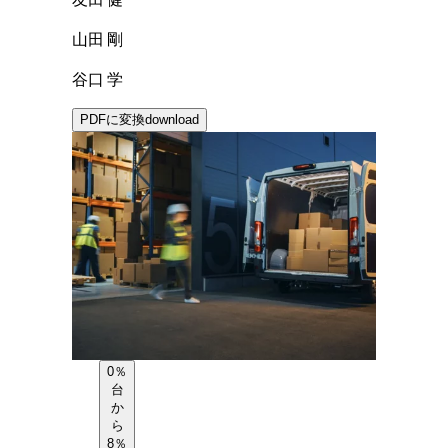
友田 健
山田 剛
谷口 学
PDFに変換
download
0％
台
か
ら
8％