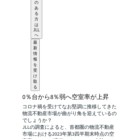
の
あ
る
方
は
JLL
へ
最
新
情
報
を
受
け
取
る
0％台から8％弱へ空室率が上昇
コロナ禍を受けてなお堅調に推移してきた
物流不動産市場が曲がり角を迎えているの
でしょうか？
JLLの調査によると、首都圏の物流不動産
市場における2023年第3四半期末時点の空