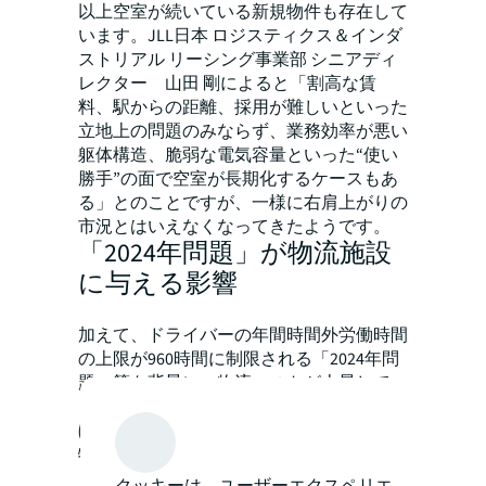
以上空室が続いている新規物件も存在して
います。JLL日本 ロジスティクス＆インダ
ストリアル リーシング事業部 シニアディ
レクター 山田 剛によると「割高な賃
料、駅からの距離、採用が難しいといった
立地上の問題のみならず、業務効率が悪い
躯体構造、脆弱な電気容量といった“使い
勝手”の面で空室が長期化するケースもあ
る」とのことですが、一様に右肩上がりの
市況とはいえなくなってきたようです。
「2024年問題」が物流施設
に与える影響
加えて、ドライバーの年間時間外労働時間
の上限が960時間に制限される「2024年問
題」等を背景に、物流コストが上昇してい
る点も物流施設の稼働率に大きな影響を及
ぼしそうです。​
物流施設のテナントコンサルティング業務
を手掛けている山田は「世界的なインフ
クッキーは、ユーザーエクスペリエ