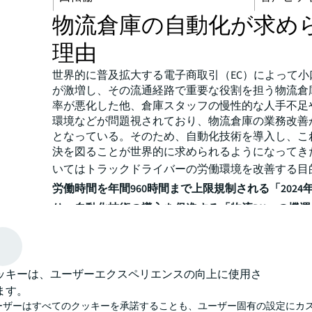
物流倉庫の自動化が求め
理由
世界的に普及拡大する電子商取引（EC）によって小
が激増し、その流通経路で重要な役割を担う物流倉
率が悪化した他、倉庫スタッフの慢性的な人手不足
環境などが問題視されており、物流倉庫の業務改善
となっている。そのため、自動化技術を導入し、こ
決を図ることが世界的に求められるようになってき
いてはトラックドライバーの労働環境を改善する目
労働時間を年間960時間まで上限規制される「2024
り、自動化技術の導入を促進する「物流DX」の機
る。
アジア太平洋地域では物
の自動化技術の導入状況は
ッキーは、ユーザーエクスペリエンスの向上に使用さ
ます。
ーザーはすべてのクッキーを承諾することも、ユーザー固有の設定にカ