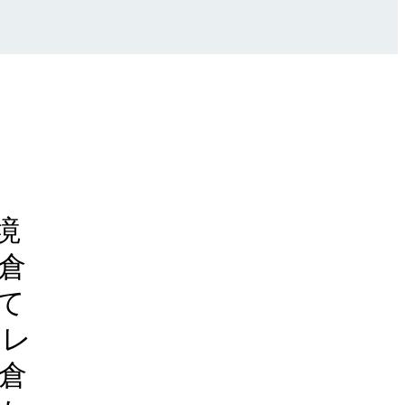
境
倉
て
トレ
倉