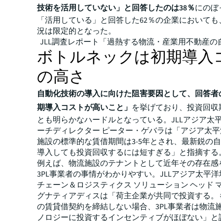
技術を活用していない」と回答したのは38％
にのぼ
「活用している」と回答した62％の企業においても
況は限定的となった。
JLL調査レポート「過熱する物流・産業用不動産の
ボトルネックは初期導入
の高さ
自動化技術の導入に向けた阻害要因として、回答者の
期導入コストが高いこと」
を挙げており、投資回収
とも明らかなハードルとなっている。JLLアジア太平
ーチディレクター ピーター・ゲバラは「アジア太
施設の標準的な賃借期間は3-5年とされ、最新鋭の
導入しても投資回収するには短すぎる」と指摘する
例えば、物流施設のテナントとして近年その存在感
3PL事業者の事情がわかりやすい。JLLアジア太平洋
チェーン＆ロジスティクス ソリューション ヘッド 
グナティアディスは「荷主企業が共同で投資する。
の賃貸借契約を締結しない場合、3PL事業者は物流
ノロジーに投資するインセンティブがほぼない」と