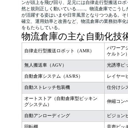
ンが頭上を飛び回り、足元には自律走行型搬送ロボ
然と規則正しく動いている……。物流倉庫でこうし
が活躍する姿はいまや日常風景となりつつある。そ
確立、運用効率と改善など、物流倉庫の業務効率化
をもたらしている。
物流倉庫の主な自動化技
パワーア
自律走行型搬送ロボット（AMR）
ケルトン
無人搬送車（AGV）
光誘導ピ
自動倉庫システム（AS/RS）
レイヤー
自動ストレッチ包装機
仕分けシ
オートストア（自動倉庫型ピッキン
伸縮コン
グシステム）
自動アンローディング
ビジョン
回転棚
音声ピッ