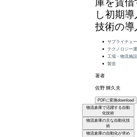
庫を賃借
し初期導
技術の導
Categories:
サプライチェ
テクノロジー
工場・物流施
製造
著者
佐野 輝久夫
PDFに変換
download
物流倉庫で活躍する自動
化技術
物流倉庫の主な自動化技
術
物流倉庫の自動化が求め