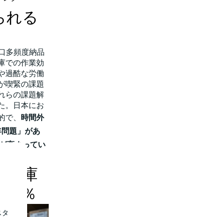
られる
口多頻度納品
庫での作業効
や過酷な労働
が喫緊の課題
れらの課題解
た。日本にお
的で、
時間外
年問題」があ
運が高まってい
流倉庫
62％
スタ