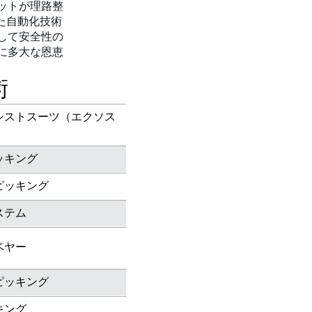
ットが理路整
た自動化技術
して安全性の
に多大な恩恵
術
シストスーツ（エクソス
）
ッキング
ピッキング
ステム
ベヤー
ピッキング
キング