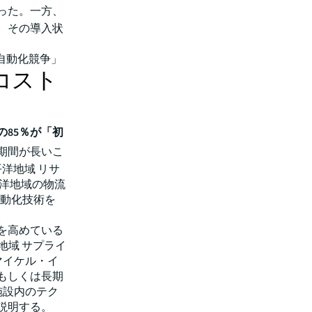
った。一方、
、その導入状
自動化競争」
コスト
85％が「初
期間が長いこ
洋地域 リサ
平洋地域の物流
自動化技術を
。
を高めている
地域 サプライ
マイケル・イ
もしくは長期
施設内のテク
説明する。