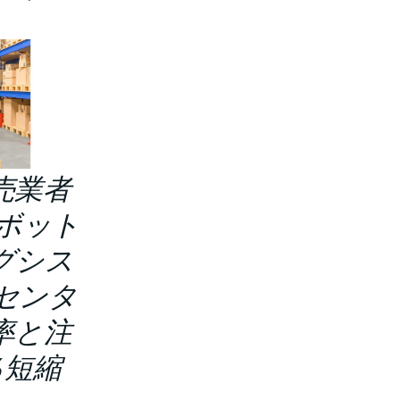
売業者
ロボット
グシス
センタ
率と注
％短縮