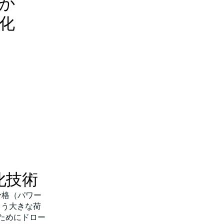
か
化
化技術
骨格（パワー
ろう大きな荷
ためにドロー