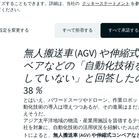
イズすることもできます。詳細は、当社の
クッキーステートメント
を参
てください。
設定を変更する
すべて拒否する
すべて承諾する
画像提供:PIXTA
無人搬送車 (AGV) や伸縮
ベアなどの「自動化技術
していない」と回答した
38％
とはいえ、パワードスーツやドローン、作業ロボッ
動化技術の導入は増えつつあるが、その進展はまだ
えそうだ。
アジア太平洋地域の物流・産業用施設を賃借するテナ
社を対象に、自動化技術の活用状況を紐解いたJLL
トによると、
無人搬送車 (AGV) や伸縮式コンベア