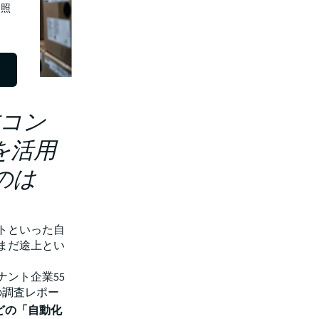
照
式コン
を活用
のは
トといった自
まだ途上とい
ント企業55
の調査レポー
などの「自動化