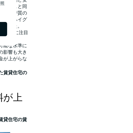
照
オフィスと同
は人々が質の
ようなハイグ
得られた。
住宅市場に注目
可能な水準に
の影響も大き
金が上がらな
た賃貸住宅の
料が上
賃貸住宅の賃