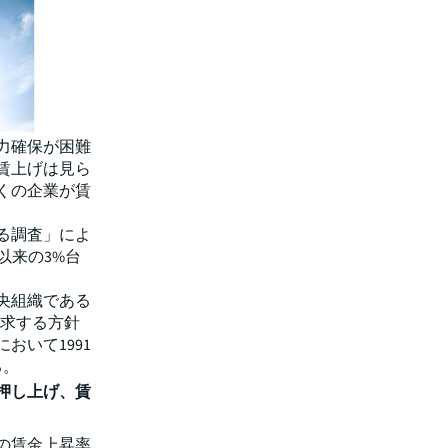
力確保が困難
賃上げは見ら
くの企業が賃
る調査」によ
年以来の3%台
央組織である
要求する方針
おいて1991
る。
押し上げ、賃
の賃金上昇率