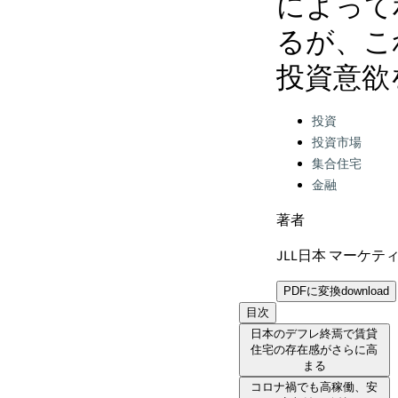
によって
るが、こ
投資意欲
Categories:
投資
投資市場
集合住宅
金融
著者
JLL日本 マーケ
PDFに変換
download
目次
日本のデフレ終焉で賃貸
住宅の存在感がさらに高
まる
コロナ禍でも高稼働、安