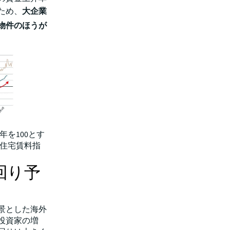
ため、
大企業
物件のほうが
年を100とす
、住宅賃料指
回り予
背景とした海外
投資家の増