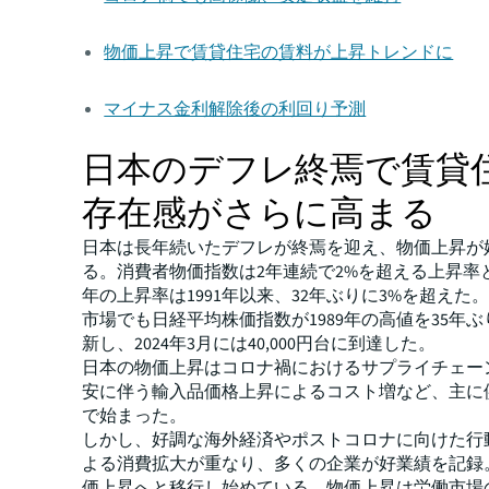
物価上昇で賃貸住宅の賃料が上昇トレンドに
マイナス金利解除後の利回り予測
日本のデフレ終焉で賃貸
存在感がさらに高まる
日本は長年続いたデフレが終焉を迎え、物価上昇が
る。消費者物価指数は2年連続で2%を超える上昇率と
年の上昇率は1991年以来、32年ぶりに3%を超えた
市場でも日経平均株価指数が1989年の高値を35年
新し、2024年3月には40,000円台に到達した。
日本の物価上昇はコロナ禍におけるサプライチェー
安に伴う輸入品価格上昇によるコスト増など、主に
で始まった。
しかし、好調な海外経済やポストコロナに向けた行
よる消費拡大が重なり、多くの企業が好業績を記録
価上昇へと移行し始めている。物価上昇は労働市場