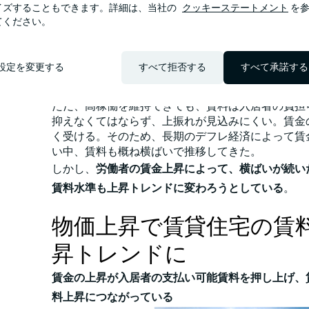
イズすることもできます。詳細は、当社の
クッキーステートメント
を参
定した賃料が続く不動産投資市場として、日本では
てください。
じく歴史ある投資対象であった。コロナ禍において
高い居住環境を求めたこともあり、投資対象となる
レード物件は高稼働で推移し、安定した賃料収入が
設定を変更する
すべて拒否する
すべて承諾する
関連記事:コロナ禍で海外投資家が日本の賃貸集合
した理由
ただ、高稼働を維持できても、賃料は入居者の負担
抑えなくてはならず、上振れが見込みにくい。賃金
く受ける。そのため、長期のデフレ経済によって賃
い中、賃料も概ね横ばいで推移してきた。
しかし、
労働者の賃金上昇によって、横ばいが続い
賃料水準も上昇トレンドに変わろうとしている
。
物価上昇で賃貸住宅の賃
昇トレンドに
賃金の上昇が入居者の支払い可能賃料を押し上げ、
料上昇につながっている