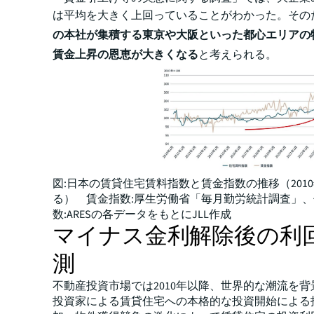
は平均を大きく上回っていることがわかった。その
の本社が集積する東京や大阪といった都心エリアの
賃金上昇の恩恵が大きくなる
と考えられる。
図:日本の賃貸住宅賃料指数と賃金指数の推移（2010
る） 賃金指数:厚生労働省「毎月勤労統計調査」
数:ARESの各データをもとにJLL作成
マイナス金利解除後の利
測
不動産投資市場では2010年以降、世界的な潮流を
投資家による賃貸住宅への本格的な投資開始による