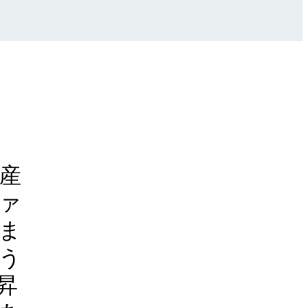
産
ァ
ま
う
昇