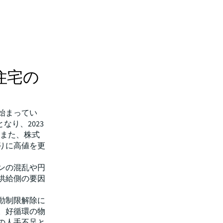
住宅の
始まってい
なり、2023
。また、株式
ぶりに高値を更
ンの混乱や円
供給側の要因
動制限解除に
。好循環の物
の人手不足と