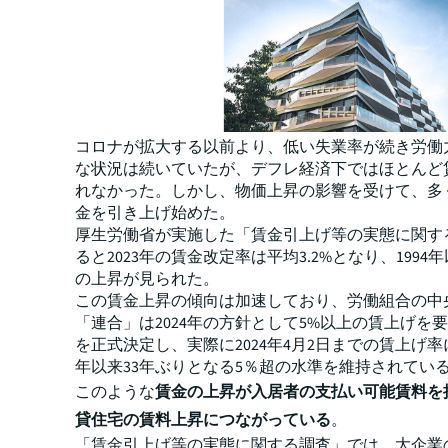
コロナが拡大する以前より、低い失業率が続き労働
な状況は続いていたが、デフレ経済下ではほとんど
れなかった。しかし、物価上昇の影響を受けて、多
金を引き上げ始めた。
厚生労働省が実施した「賃金引上げ等の実態に関す
ると2023年の賃金改定率は平均3.2%となり、1994
の上昇が見られた。
この賃金上昇の傾向は加速しており、労働組合の中
「連合」は2024年の方針として5%以上の賃上げを
を正式決定し、実際に2024年4月2日までの賃上げ率に
年以来33年ぶりとなる5％超の水準を維持されてい
このような
賃金の上昇が入居者の支払い可能賃料を
貸住宅の賃料上昇につながっている
。
「賃金引上げ等の実態に関する調査」では、大企業