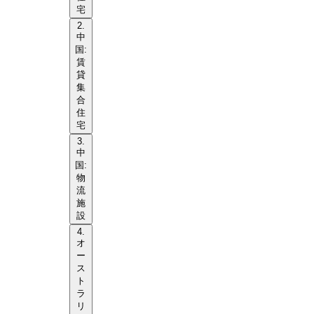
宅
2.
中
国:
賃
貸
集
合
住
宅
3.
中
国:
物
流
施
設
4.
オ
ー
ス
ト
ラ
リ