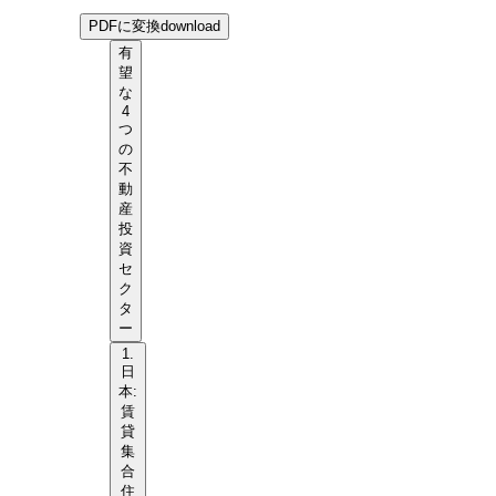
PDFに変換
download
有
望
な
4
つ
の
不
動
産
投
資
セ
ク
タ
ー
1.
日
本:
賃
貸
集
合
住