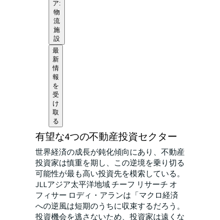
ア:
物
流
施
設
最
新
情
報
を
受
け
取
る
有望な4つの不動産投資セクター
世界経済の成長が鈍化傾向にあり、不動産
投資家は慎重を期し、この逆境を乗り切る
可能性が最も高い投資先を模索している。
JLLアジア太平洋地域 チーフ リサーチ オ
フィサー ロディ・アランは「マクロ経済
への逆風は短期のうちに収束するだろう。
投資機会を逃さないため、投資家は遠くな