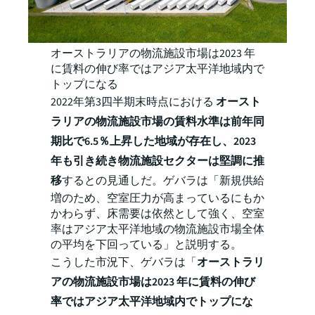
オーストラリアの物流施設市場は2023 年
に賃料の伸び率ではアジア太平洋地域内で
トップになる
2022年第3四半期末時点における
オースト
ラリアの物流施設市場の賃料水準は前年同
期比で6.5％上昇した地域が存在し、2023
年も引き続き物流施設セクターは堅調に推
移
するとの見通しだ。ゲバラは「新規供給
増のため、空室圧力が高まっているにもか
かわらず、床需要は依然として強く、空室
率はアジア太平洋地域の物流施設市場全体
の平均を下回っている」と説明する。
こうした市況下、ゲバラは「
オーストラリ
アの物流施設市場は2023 年に賃料の伸び
率ではアジア太平洋地域内でトップにな