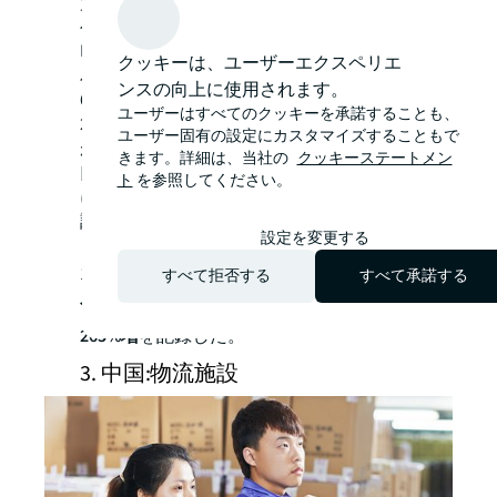
資産運用会社であるBrookfieldは中国のデ
ベロッパーのGuangzhou R&F Propertiesと
KWG Groupから上海・楊浦区のサービスア
クッキーは、ユーザーエクスペリエ
パートメントを1億8,000万米ドル（12億
ンスの向上に使用されます。
6,000 万人民元）で取得した。
ユーザーはすべてのクッキーを承諾することも、
2023年には賃貸集合住宅の上場REITの運用
ユーザー固有の設定にカスタマイズすることもで
が始まったことで「賃貸住宅への投資で出
きます。詳細は、当社の
クッキーステートメン
口戦略が描きやすくなり、投資活動が活発
ト
を参照してください。
になっている」（シェン）という。JLLの
調査によると、上海では9億3,800万米ドル
設定を変更する
（65億人民元）相当の賃貸集合住宅を含む
15棟のポートフォリオ取引があり、
賃貸集
すべて拒否する
すべて承諾する
合住宅セクターへの投資額は対前年比で
265%増
を記録した。
3. 中国:物流施設