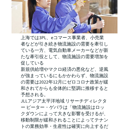
上海では3PL、eコマース事業者、小売業
者などが引き続き物流施設の需要を牽引し
ている一方、電気自動車メーカーなどが新
たな牽引役として、物流施設の需要増加を
促している
新規供給増やマクロ経済の悪化など、逆風
が強まっているにもかかわらず、物流施設
の需要は2022年12月にゼロコロナ政策が緩
和されてからも全体的に堅調に推移すると
予想される。
JLLアジア太平洋地域 リサーチディレクタ
ー ピーター・ゲバラは「物流施設はロッ
クダウンによって大きな影響を受けるが、
移動制限が緩和されることによってテナン
トの業務効率・生産性は確実に向上するだ