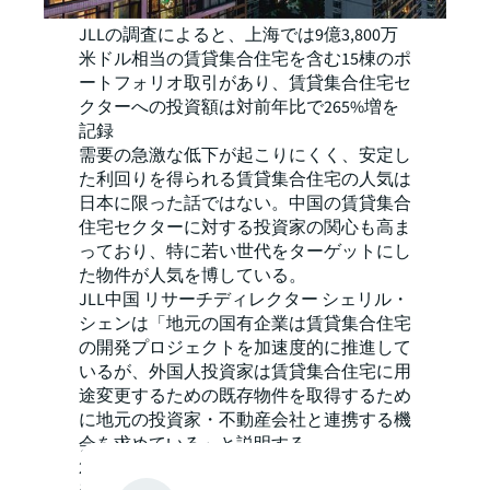
JLLの調査によると、上海では9億3,800万
米ドル相当の賃貸集合住宅を含む15棟のポ
ートフォリオ取引があり、賃貸集合住宅セ
クターへの投資額は対前年比で265%増を
記録
需要の急激な低下が起こりにくく、安定し
た利回りを得られる賃貸集合住宅の人気は
日本に限った話ではない。中国の賃貸集合
住宅セクターに対する投資家の関心も高ま
っており、特に若い世代をターゲットにし
た物件が人気を博している。
JLL中国 リサーチディレクター シェリル・
シェンは「地元の国有企業は賃貸集合住宅
の開発プロジェクトを加速度的に推進して
いるが、外国人投資家は賃貸集合住宅に用
途変更するための既存物件を取得するため
に地元の投資家・不動産会社と連携する機
会を求めている」と説明する。
2022年9月、グローバルなオルタナティブ