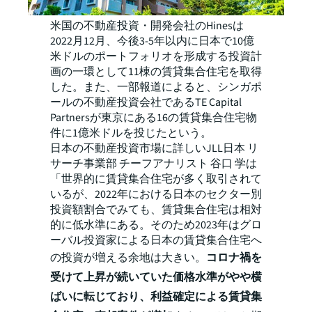
米国の不動産投資・開発会社のHinesは
2022月12月、今後3-5年以内に日本で10億
米ドルのポートフォリオを形成する投資計
画の一環として11棟の賃貸集合住宅を取得
した。また、一部報道によると、シンガポ
ールの不動産投資会社であるTE Capital
Partnersが東京にある16の賃貸集合住宅物
件に1億米ドルを投じたという。
日本の不動産投資市場に詳しいJLL日本 リ
サーチ事業部 チーフアナリスト 谷口 学は
「世界的に賃貸集合住宅が多く取引されて
いるが、2022年における日本のセクター別
投資額割合でみても、賃貸集合住宅は相対
的に低水準にある。そのため2023年はグロ
ーバル投資家による日本の賃貸集合住宅へ
の投資が増える余地は大きい。
コロナ禍を
受けて上昇が続いていた価格水準がやや横
ばいに転じており、利益確定による賃貸集