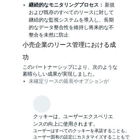
継続的なモニタリングプロセス：
新規
および既存のすべてのリースに対して
継続的な監視システムを導入し、長期
的なデータ整合性を維持し将来的な不
整合を未然に防止
小売企業のリース管理における成
功
このパートナーシップにより、次のような
素晴らしい成果が実現しました。
未確定リースの延長やオプションが
72％削減
小売特化データの100％がグローバルポ
ートフォリオ全体で一貫して登録
データの可視性向上による戦略的意思
クッキーは、ユーザーエクスペリエ
決定能力の強化
ンスの向上に使用されます。
意図しないリース延長や終了リスクの
ユーザーはすべてのクッキーを承諾することも、
低減
ユーザー固有の設定にカスタマイズすることもで