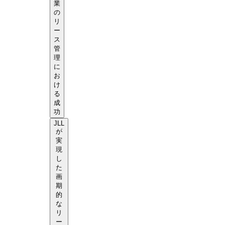
業
の
リ
ー
ス
管
理
に
お
け
る
成
功
JLL
が
実
現
し
た
画
期
的
な
リ
ー