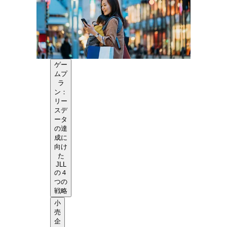
ゲー
ムプ
ラ
ン：
リー
スデ
ータ
の達
成に
向け
た
JLL
の４
つの
戦略
小
売
企