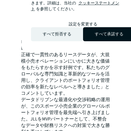
きます。詳細は、当社の
クッキーステートメン
主要市場での売上歩合家賃を中心とし
ト
を参照してください。
たコスト管理の向上
データドリブンなポートフォリオ最適
設定を変更する
化および交渉戦略の基盤構築
すべて拒否する
すべて承諾する
Kinga Piotrowicz（Lease Administration
EMEA責任者）は「このプロジェクトは、
正確で一貫性のあるリースデータが、大規
模小売オペレーションにいかに大きな価値
をもたらすかを示す好例です。私たちのグ
ローバルな専門知識と革新的なツールを活
用し、クライアントのポートフォリオ管理
の効率を新たなレベルへと導きました」と
コメントしています。
データドリブンな最適化や交渉戦略の運用
が、このスポーツ小売企業のグローバルポ
ートフォリオ管理を最先端へ引き上げまし
た。JLLをMVPパートナーとして、不整合
なデータや財務リスクへの対策で大きな勝