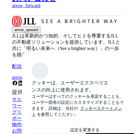
arrow_forward
arrow_upward
JLLは革新的かつ知的、そしてヒトを尊重するJLL
の不動産ソリューションを提供しています。JLLと
共に「明るい未来へ（See a brighter way）」の一歩
を踏み出しましょう。
配信登録
arrow_forward
クッキーは、ユーザーエクスペリエ
ンスの向上に使用されます。
提供サービス
ユーザーはすべてのクッキーを承諾することも、
サステナビリティ・ソリューション
ユーザー固有の設定にカスタマイズすることもで
ワークプレイス・コンサルティング
きます。詳細は、当社の
クッキーステートメン
グリーンビルディング・グリーンリース
ト
を参照してください。
ポートフォリオマネジメント
物件検索
設定を変更する
お問い合わせ