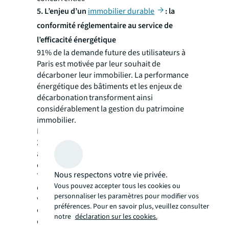
5. L’enjeu d’un
immobilier durable
: la
conformité réglementaire au service de
l’efficacité énergétique
91% de la demande future des utilisateurs à
Paris est motivée par leur souhait de
décarboner leur immobilier. La performance
énergétique des bâtiments et les enjeux de
décarbonation transforment ainsi
considérablement la gestion du patrimoine
immobilier.
Les tendances de l'immobilier commercial en
2026 exigent des directions immobilières une
approche stratégique intégrant flexibilité,
durabilité et innovation technologique.
Nous respectons votre vie privée.
Téléchargez notre étude complète pour
Vous pouvez accepter tous les cookies ou
découvrir les actions clés à engager pour
personnaliser les paramètres pour modifier vos
votre immobilier en 2026 et découvrir les
préférences. Pour en savoir plus, veuillez consulter
exemples d’entreprises qui ont déjà engagé
notre
déclaration sur les cookies.
cette dynamique pour en faire un levier