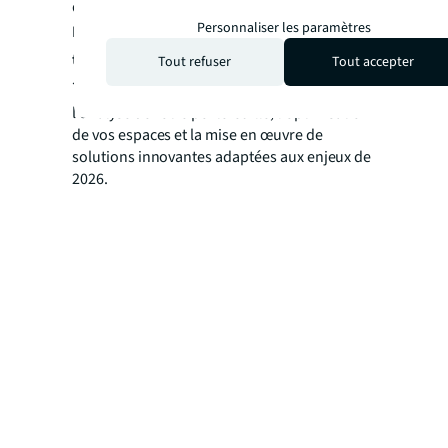
d’inspiration pour votre organisation.
Personnaliser les paramètres
Besoin d'accompagnement pour
transformer votre stratégie immobilière
Tout refuser
Tout accepter
?
Les experts JLL vous accompagnent dans
l'analyse de votre portefeuille, l'optimisation
de vos espaces et la mise en œuvre de
solutions innovantes adaptées aux enjeux de
2026.