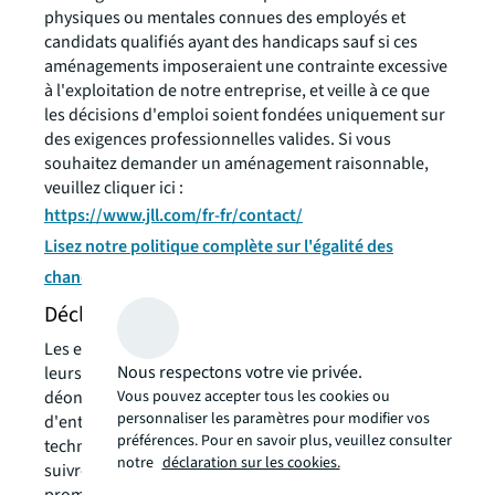
physiques ou mentales connues des employés et
candidats qualifiés ayant des handicaps sauf si ces
aménagements imposeraient une contrainte excessive
à l'exploitation de notre entreprise, et veille à ce que
les décisions d'emploi soient fondées uniquement sur
des exigences professionnelles valides. Si vous
souhaitez demander un aménagement raisonnable,
veuillez cliquer ici :
https://www.jll.com/fr-fr/contact/
Lisez notre politique complète sur l'égalité des
chances en matière d'emploi et l'action positive.
Déclaration de sécurité de l'information
Les employés sont censés, à tout moment, exécuter
Nous respectons votre vie privée.
leurs responsabilités conformément au Code de
Vous pouvez accepter tous les cookies ou
déontologie commerciale de JLL et aux politiques
personnaliser les paramètres pour modifier vos
d'entreprise de la firme. Les employés ayant accès à la
préférences. Pour en savoir plus, veuillez consulter
technologie de l'information de la firme sont tenus de
notre
déclaration sur les cookies.
suivre les directives de la firme conçues pour