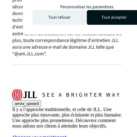
promouvoir les meilleures pratiques en matière de
sécurité de l'information, de confidentialité des
Personnaliser les paramètres
données et d'utilisation appropriée des systèmes
Tout refuser
Tout accepter
technologiques. Veuillez noter que JLL ne réalise pas
d'entretiens avec les candidats via Google Chat ou tout
autre forum de discussion sur les réseaux sociaux. De
plus, toute correspondance légitime d'entretien JLL
aura une adresse e-mail de domaine JLL telle que
“@am.JLL.com”.
arrow_upward
Il y a l’approche traditionnelle, et celle de JLL. Une
approche plus innovante, plus éclairante et plus humaine.
Une approche plus prometteuse. Découvrez comment
nous aidons nos clients à atteindre leurs objectifs.