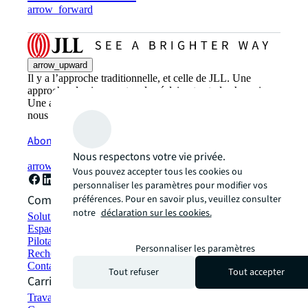
arrow_forward
arrow_upward
Il y a l’approche traditionnelle, et celle de JLL. Une
approche plus innovante, plus éclairante et plus humaine.
Une approche plus prometteuse. Découvrez comment
nous aidons nos clients à atteindre leurs objectifs.
Abonnez-vous maintenant
Nous respectons votre vie privée.
arrow_forward
Vous pouvez accepter tous les cookies ou
personnaliser les paramètres pour modifier vos
Comment pouvons-nous vous aider ?
préférences. Pour en savoir plus, veuillez consulter
notre
déclaration sur les cookies.
Solutions durables
Espaces de travail hybrides et stratégie Flex-office
Pilotage et gestion d'actifs
Personnaliser les paramètres
Rechercher et louer des locaux
Contactez-nous
Tout refuser
Tout accepter
Carrières
Travailler chez JLL