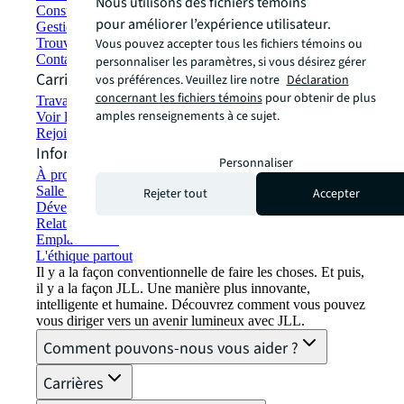
Nous utilisons des fichiers témoins
Construction et location écologiques
pour améliorer l’expérience utilisateur.
Gestion de portefeuille
Vous pouvez accepter tous les fichiers témoins ou
Trouver et louer un espace
Contactez-nous
personnaliser les paramètres, si vous désirez gérer
Carrières
vos préférences. Veuillez lire notre
Déclaration
concernant les fichiers témoins
pour obtenir de plus
Travailler chez JLL
amples renseignements à ce sujet.
Voir les offres d'emploi
Rejoindre le réseau de talents
Informations sur l'entreprise
Personnaliser
À propos de JLL
Salle de presse
Rejeter tout
Accepter
Développement durable chez JLL
Relations avec les investisseurs
Emplacements
L'éthique partout
Il y a la façon conventionnelle de faire les choses. Et puis,
il y a la façon JLL. Une manière plus innovante,
intelligente et humaine. Découvrez comment vous pouvez
vous diriger vers un avenir lumineux avec JLL.
Comment pouvons-nous vous aider ?
Carrières