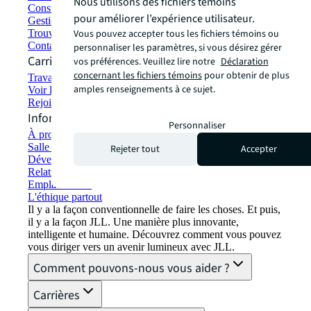
Nous utilisons des fichiers témoins
Construction et location écologiques
pour améliorer l’expérience utilisateur.
Gestion de portefeuille
Vous pouvez accepter tous les fichiers témoins ou
Trouver et louer un espace
Contactez-nous
personnaliser les paramètres, si vous désirez gérer
Carrières
vos préférences. Veuillez lire notre
Déclaration
concernant les fichiers témoins
pour obtenir de plus
Travailler chez JLL
amples renseignements à ce sujet.
Voir les offres d'emploi
Rejoindre le réseau de talents
Informations sur l'entreprise
Personnaliser
À propos de JLL
Salle de presse
Rejeter tout
Accepter
Développement durable chez JLL
Relations avec les investisseurs
Emplacements
L'éthique partout
Il y a la façon conventionnelle de faire les choses. Et puis,
il y a la façon JLL. Une manière plus innovante,
intelligente et humaine. Découvrez comment vous pouvez
vous diriger vers un avenir lumineux avec JLL.
Comment pouvons-nous vous aider ?
Carrières