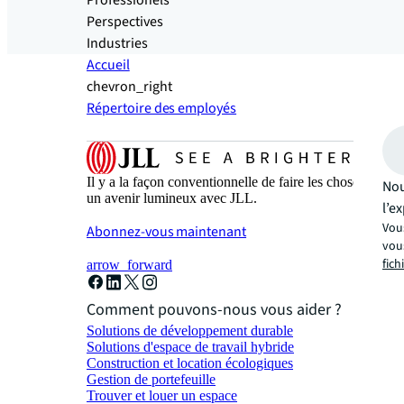
Professionels
Perspectives
Industries
Accueil
chevron_right
Répertoire des employés
Il y a la façon conventionnelle de faire les choses. Et 
Nou
un avenir lumineux avec JLL.
l’e
Vous
Abonnez-vous maintenant
vous
fich
arrow_forward
Comment pouvons-nous vous aider ?
Solutions de développement durable
Solutions d'espace de travail hybride
Construction et location écologiques
Gestion de portefeuille
Trouver et louer un espace