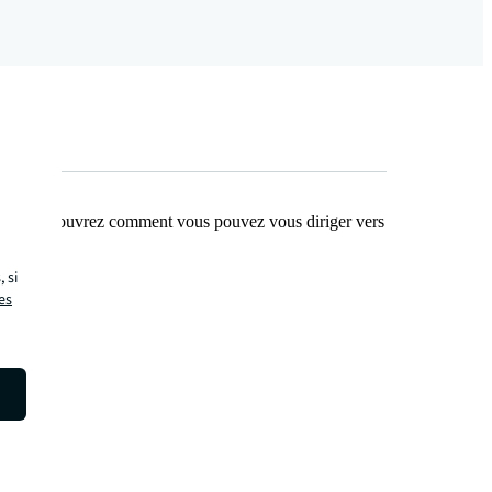
humaine. Découvrez comment vous pouvez vous diriger vers
 si
es