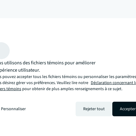
arrow_upward
puis, il y a la façon JLL. Une manière plus innovante, intelligente et 
s utilisons des fichiers témoins pour améliorer
xpérience utilisateur.
 pouvez accepter tous les fichiers témoins ou personnaliser les paramètres,
 désirez gérer vos préférences. Veuillez lire notre
Déclaration concernant l
iers témoins
pour obtenir de plus amples renseignements à ce sujet.
Personnaliser
Rejeter tout
Accepter