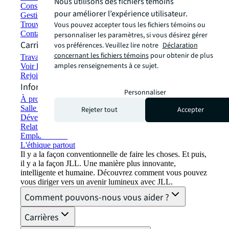
Nous utilisons des fichiers témoins
Construction et location écologiques
pour améliorer l’expérience utilisateur.
Gestion de portefeuille
Vous pouvez accepter tous les fichiers témoins ou
Trouver et louer un espace
Contactez-nous
personnaliser les paramètres, si vous désirez gérer
Carrières
vos préférences. Veuillez lire notre
Déclaration
concernant les fichiers témoins
pour obtenir de plus
Travailler chez JLL
amples renseignements à ce sujet.
Voir les offres d'emploi
Rejoindre le réseau de talents
Informations sur l'entreprise
Personnaliser
À propos de JLL
Salle de presse
Rejeter tout
Accepter
Développement durable chez JLL
Relations avec les investisseurs
Emplacements
L'éthique partout
Il y a la façon conventionnelle de faire les choses. Et puis,
il y a la façon JLL. Une manière plus innovante,
intelligente et humaine. Découvrez comment vous pouvez
vous diriger vers un avenir lumineux avec JLL.
Comment pouvons-nous vous aider ?
Carrières