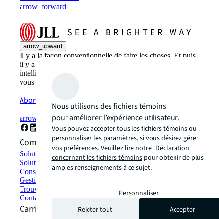
arrow_forward
arrow_upward
Il y a la façon conventionnelle de faire les choses. Et puis,
il y a la façon JLL. Une manière plus innovante,
intelligente et humaine. Découvrez comment vous pouvez
vous diriger vers un avenir lumineux avec JLL.
Abonnez-vous maintenant
Nous utilisons des fichiers témoins
pour améliorer l’expérience utilisateur.
arrow_forward
Vous pouvez accepter tous les fichiers témoins ou
personnaliser les paramètres, si vous désirez gérer
Comment pouvons-nous vous aider ?
vos préférences. Veuillez lire notre
Déclaration
Solutions de développement durable
concernant les fichiers témoins
pour obtenir de plus
Solutions d'espace de travail hybride
amples renseignements à ce sujet.
Construction et location écologiques
Gestion de portefeuille
Trouver et louer un espace
Personnaliser
Contactez-nous
Carrières
Rejeter tout
Accepter