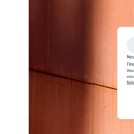
Nou
l’e
Vous
vous
fich