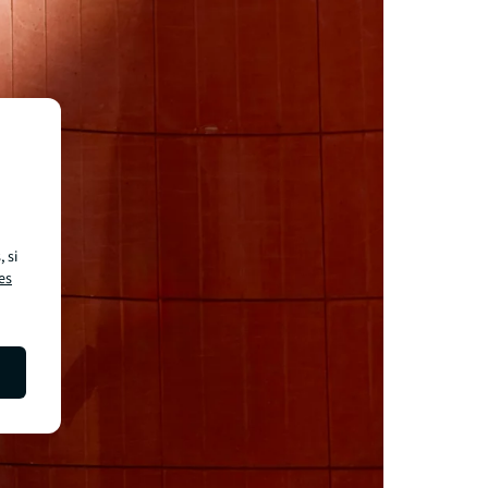
 si
es