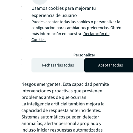
operaciones. Los algoritmos de machine
Usamos cookies para mejorar tu
learning pueden analizar vastas cantidades
experiencia de usuario
de datos operacionales para identificar
Puedes aceptar todas las cookies o personalizar la
patrones que preceden a fallas de equipos,
configuración para cambiar tus preferencias. Obtén
incidentes de seguridad o disrupciones
más información en nuestra
Declaración de
operacionales.
Cookies.
Los sistemas de analytics predictivos pueden
procesar datos de múltiples fuentes - desde
Personalizar
sensores de equipos hasta patrones de
tráfico humano, desde condiciones
Rechazarlas todas
Aceptar todas
ambientales hasta performance histórico -
para generar insights accionables sobre
riesgos emergentes. Esta capacidad permite
intervenciones proactivas que previenen
problemas antes de que ocurran.
La inteligencia artificial también mejora la
capacidad de respuesta ante incidentes.
Sistemas automáticos pueden detectar
anomalías, alertar personal apropiado y
incluso iniciar respuestas automatizadas