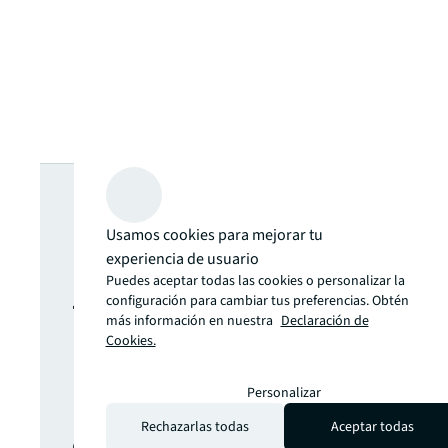
¿Buscas más
ideas? Nunca
Usamos cookies para mejorar tu
experiencia de usuario
Puedes aceptar todas las cookies o personalizar la
te pierdas una
configuración para cambiar tus preferencias. Obtén
más información en nuestra
Declaración de
Cookies.
actualización.
Personalizar
Las últimas noticias, ideas y
Rechazarlas todas
Aceptar todas
oportunidades del sector