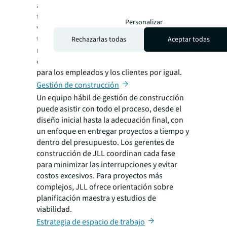
anticipan demandas futuras basadas en
tendencias laborales en evolución. JLL tiene
Personalizar
vasta experiencia adaptando soluciones
tanto para oficinas como para entornos
Rechazarlas todas
Aceptar todas
minoristas, creando espacios que se alinean
con los objetivos comerciales y funcionan
para los empleados y los clientes por igual.
Gestión de construcción
Un equipo hábil de gestión de construcción
puede asistir con todo el proceso, desde el
diseño inicial hasta la adecuación final, con
un enfoque en entregar proyectos a tiempo y
dentro del presupuesto. Los gerentes de
construcción de JLL coordinan cada fase
para minimizar las interrupciones y evitar
costos excesivos. Para proyectos más
complejos, JLL ofrece orientación sobre
planificación maestra y estudios de
viabilidad.
Estrategia de espacio de trabajo