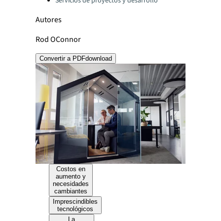
Servicios de proyectos y desarrollo
Autores
Rod OConnor
Convertir a PDF
download
Costos en
aumento y
necesidades
cambiantes
Imprescindibles
tecnológicos
La