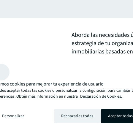
Aborda las necesidades ú
estrategia de tu organiz
inmobiliarias basadas e
expertos para evaluar y e
propiedad u operaciones
mos cookies para mejorar tu experiencia de usuario
arrow_upward
es aceptar todas las cookies o personalizar la configuración para cambiar 
én, está la forma de JLL. Una forma más innovadora, inteligente y hu
ferencias. Obtén más información en nuestra
Declaración de Cookies.
Personalizar
Rechazarlas todas
Aceptar todas