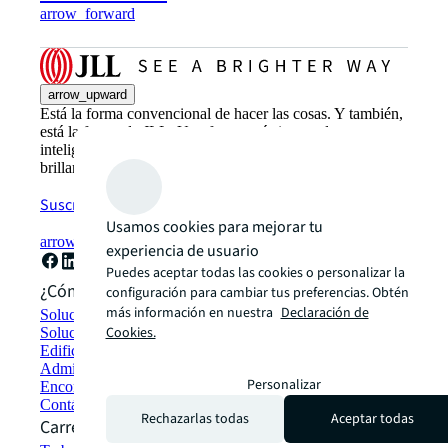
arrow_forward
arrow_upward
Está la forma convencional de hacer las cosas. Y también,
está la forma de JLL. Una forma más innovadora,
inteligente y humana. Descubre cómo ver un camino más
brillante con JLL.
Suscríbete ahora
Usamos cookies para mejorar tu
arrow_forward
experiencia de usuario
Puedes aceptar todas las cookies o personalizar la
¿Cómo podemos ayudarte?
configuración para cambiar tus preferencias. Obtén
más información en nuestra
Declaración de
Soluciones en sustentabilidad
Cookies.
Soluciones de espacio de trabajo híbrido
Edificios verdes y arrendamieto
Administración de Portafolios
Personalizar
Encontrar y arrendar espacios
Contáctanos
Rechazarlas todas
Aceptar todas
Carreras