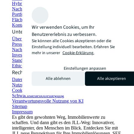
Hybride Arbeitsplatzlösungen
Nachhaltiges Bauen und Vermieten
Portfoliomanagement
Flächen finden und mieten
Kontaktieren Sie uns
Wir verwenden Cookies, um Ihr
Unternehmensinformationen
Benutzererlebnis zu verbessern.
Über JLL
Sie können alle Cookies akzeptieren oder die
Pressemitteilungen
Einstellung individuell bearbeiten. Erfahren Sie
Nachhaltigkeit bei JLL
mehr in unserer
Cookie-Erklärung.
Investor Relations
Standorte
Ethics Everywhere
Einstellungen anpassen
Rechtliches
Alle ablehnen
Alle akzeptieren
Datenschutzerklärung
Nutzungsbedingungen
Cookie-Erklärung
Schwachstellenoffenlegung
Verantwortungsvolle Nutzung von KI
Sitemap
Impressum​
Es gibt den gewohnten Weg, Immobilienwerte zu
schaffen. Und dann gibt es den JLL-Weg: Innovativer,
intelligenter, den Menschen im Blick. Entdecken Sie mit
JLL neue Perspektiven für Ihre Immobilienlösungen. SEE