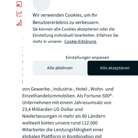
Wir verwenden Cookies, um Ihr
Benutzererlebnis zu verbessern.
Sie können alle Cookies akzeptieren oder die
Einstellung individuell bearbeiten. Erfahren Sie
Über JLL
mehr in unserer
Cookie-Erklärung.
Seit mehr als 200 Jahren unterstützt JLL
(NYSE: JLL), ein weltweit führendes
Einstellungen anpassen
Gewerbeimmobilien- und
Alle ablehnen
Alle akzeptieren
Investmentmanagementunternehmen, seine
Kunden beim Kauf, Bau, der Nutzung,
Verwaltung und Investition in eine Vielzahl
von Gewerbe-, Industrie-, Hotel-, Wohn- und
Einzelhandelsimmobilien. Als Fortune-500®-
Unternehmen mit einem Jahresumsatz von
23,4 Milliarden US-Dollar und
Niederlassungen in mehr als 80 Ländern
weltweit bieten unsere rund 112.000
Mitarbeiter die Leistungsfähigkeit einer
globalen Plattform in Kombination mit