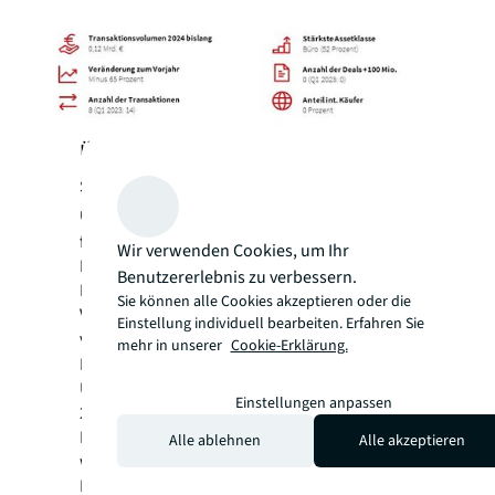
Über JLL
Seit mehr als 200 Jahren
unterstützt
JLL
(NYSE: JLL), ein weltweit
führendes Gewerbeimmobilien- und
Wir verwenden Cookies, um Ihr
Investmentmanagementunternehmen, seine
Benutzererlebnis zu verbessern.
Kunden beim Kauf, Bau, der Nutzung,
Sie können alle Cookies akzeptieren oder die
Verwaltung und Investition in eine Vielzahl
Einstellung individuell bearbeiten. Erfahren Sie
von Gewerbe-, Industrie-, Hotel-, Wohn- und
mehr in unserer
Cookie-Erklärung.
®
Einzelhandelsimmobilien. Als Fortune-500
-
Unternehmen mit einem Jahresumsatz von
Einstellungen anpassen
20,9 Milliarden US-Dollar und
Niederlassungen in mehr als 80 Ländern
Alle ablehnen
Alle akzeptieren
weltweit bieten unsere rund 105.000
Mitarbeiter die Leistungsfähigkeit einer