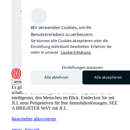
JLL Newsletter
Wählen Sie aus, welche
Themen Sie aktuell
interessieren, um regelmäßig
Wir verwenden Cookies, um Ihr
Benutzererlebnis zu verbessern.
über relevante
Sie können alle Cookies akzeptieren oder die
Neuveröffentlichungen
Einstellung individuell bearbeiten. Erfahren Sie
informiert zu werden.
mehr in unserer
Cookie-Erklärung.
zur Anmeldung
open_in_new
Einstellungen anpassen
Alle ablehnen
Alle akzeptieren
arrow_upward
Es gibt den gewohnten Weg, Immobilienwerte zu
schaffen. Und dann gibt es den JLL-Weg: Innovativer,
intelligenter, den Menschen im Blick. Entdecken Sie mit
JLL neue Perspektiven für Ihre Immobilienlösungen. SEE
A BRIGHTER WAY mit JLL.
Newsletter abonnieren
arrow_forward