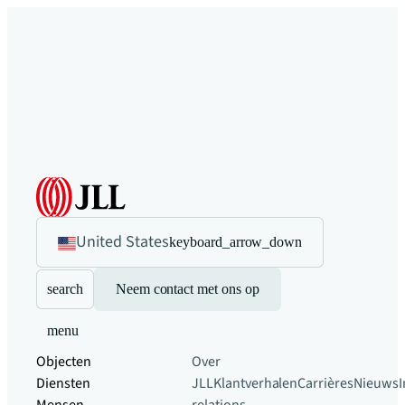
United States
keyboard_arrow_down
search
Neem contact met ons op
menu
Objecten
Over
Diensten
JLL
Klantverhalen
Carrières
Nieuws
I