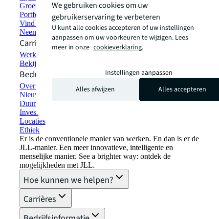
We gebruiken cookies om uw
Groen bouwen en verhuren
Portfoliomanagement
gebruikerservaring te verbeteren
Vind en huur ruimte
U kunt alle cookies accepteren of uw instellingen
Neem contact met ons op
aanpassen om uw voorkeuren te wijzigen. Lees
Carrières
meer in onze
cookieverklaring.
Werken bij JLL
Bekijk vacatures
Instellingen aanpassen
Bedrijfsinformatie
Over JLL
Alles afwijzen
Alles accepteren
Nieuws & Pers
Duurzaamheid bij JLL
Investor relations
Locaties
Ethiek
Er is de conventionele manier van werken. En dan is er de
JLL-manier. Een meer innovatieve, intelligente en
menselijke manier. See a brighter way: ontdek de
mogelijkheden met JLL.
Hoe kunnen we helpen?
Carrières
Bedrijfsinformatie