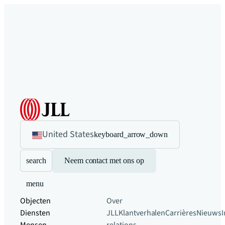
United States
keyboard_arrow_down
search
Neem contact met ons op
menu
Objecten
Over
Diensten
JLL
Klantverhalen
Carrières
Nieuws
I