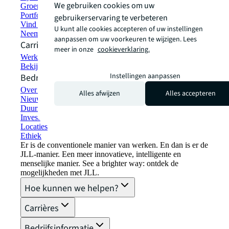
We gebruiken cookies om uw
Groen bouwen en verhuren
Portfoliomanagement
gebruikerservaring te verbeteren
Vind en huur ruimte
U kunt alle cookies accepteren of uw instellingen
Neem contact met ons op
aanpassen om uw voorkeuren te wijzigen. Lees
Carrières
meer in onze
cookieverklaring.
Werken bij JLL
Bekijk vacatures
Instellingen aanpassen
Bedrijfsinformatie
Over JLL
Alles afwijzen
Alles accepteren
Nieuws & Pers
Duurzaamheid bij JLL
Investor relations
Locaties
Ethiek
Er is de conventionele manier van werken. En dan is er de
JLL-manier. Een meer innovatieve, intelligente en
menselijke manier. See a brighter way: ontdek de
mogelijkheden met JLL.
Hoe kunnen we helpen?
Carrières
Bedrijfsinformatie