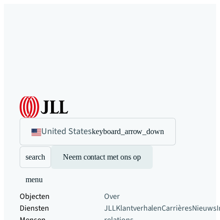
United States
keyboard_arrow_down
search
Neem contact met ons op
menu
Objecten
Over
Diensten
JLL
Klantverhalen
Carrières
Nieuws
I