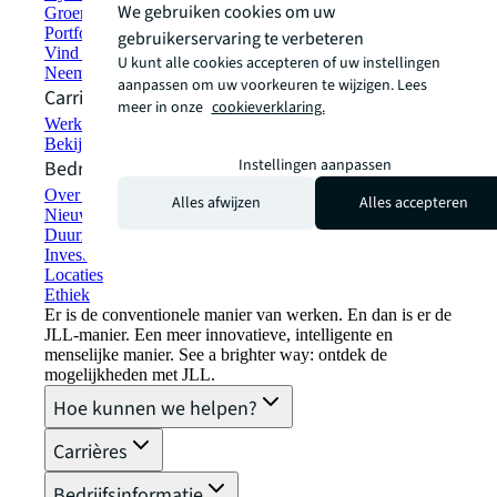
We gebruiken cookies om uw
Groen bouwen en verhuren
Portfoliomanagement
gebruikerservaring te verbeteren
Vind en huur ruimte
U kunt alle cookies accepteren of uw instellingen
Neem contact met ons op
aanpassen om uw voorkeuren te wijzigen. Lees
Carrières
meer in onze
cookieverklaring.
Werken bij JLL
Bekijk vacatures
Instellingen aanpassen
Bedrijfsinformatie
Over JLL
Alles afwijzen
Alles accepteren
Nieuws & Pers
Duurzaamheid bij JLL
Investor relations
Locaties
Ethiek
Er is de conventionele manier van werken. En dan is er de
JLL-manier. Een meer innovatieve, intelligente en
menselijke manier. See a brighter way: ontdek de
mogelijkheden met JLL.
Hoe kunnen we helpen?
Carrières
Bedrijfsinformatie