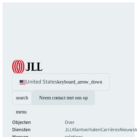
United States
keyboard_arrow_down
search
Neem contact met ons op
menu
Objecten
Over
Diensten
JLL
Klantverhalen
Carrières
Nieuws
I