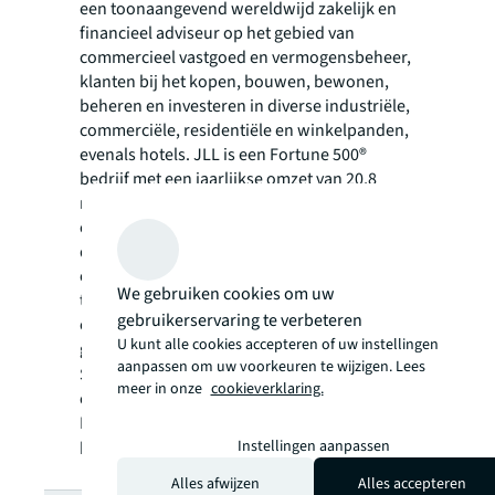
een toonaangevend wereldwijd zakelijk en
financieel adviseur op het gebied van
commercieel vastgoed en vermogensbeheer,
klanten bij het kopen, bouwen, bewonen,
beheren en investeren in diverse industriële,
commerciële, residentiële en winkelpanden,
evenals hotels. JLL is een Fortune 500®
bedrijf met een jaarlijkse omzet van 20,8
miljard, activiteiten in meer dan 80 landen en
een wereldwijd personeelsbestand van meer
dan 106.000 medewerkers. Gedreven door
ons doel om de toekomst van vastgoed vorm
We gebruiken cookies om uw
te geven voor een betere wereld, helpen we
gebruikerservaring te verbeteren
onze klanten, medewerkers en
U kunt alle cookies accepteren of uw instellingen
gemeenschappen een betere weg te kiezen,
aanpassen om uw voorkeuren te wijzigen. Lees
SM
SEE A BRIGHTER WAY
. JLL is de merknaam
meer in onze
cookieverklaring.
en een geregistreerd merk van Jones Lang
LaSalle Incorporated. Voor meer informatie
Instellingen aanpassen
kijk op onze website
jll.com
.
Alles afwijzen
Alles accepteren