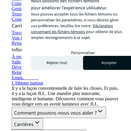
Nous utilisons des fichiers témoins
Construction et location écologiques
pour améliorer l’expérience utilisateur.
Gestion de portefeuille
Vous pouvez accepter tous les fichiers témoins ou
Trouver et louer un espace
Contactez-nous
personnaliser les paramètres, si vous désirez gérer
Carrières
vos préférences. Veuillez lire notre
Déclaration
concernant les fichiers témoins
pour obtenir de plus
Travailler chez JLL
amples renseignements à ce sujet.
Voir les offres d'emploi
Rejoindre le réseau de talents
Informations sur l'entreprise
Personnaliser
À propos de JLL
Salle de presse
Rejeter tout
Accepter
Développement durable chez JLL
Relations avec les investisseurs
Emplacements
L'éthique partout
Il y a la façon conventionnelle de faire les choses. Et puis,
il y a la façon JLL. Une manière plus innovante,
intelligente et humaine. Découvrez comment vous pouvez
vous diriger vers un avenir lumineux avec JLL.
Comment pouvons-nous vous aider ?
Carrières