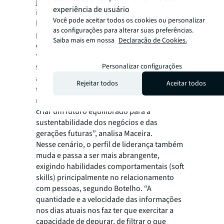
jornada que precisa combinar ações
experiência de usuário
imediatas com visão de futuro. Na prática, os
Você pode aceitar todos os cookies ou personalizar
líderes encontram o desafio de conectar o
as configurações para alterar suas preferências.
planejamento de longo prazo à necessidade
Saiba mais em nossa
Declaração de Cookies.
de resultados de curto prazo.
“É uma questão de equilíbrio. Empresas com
Personalizar configurações
fins lucrativos têm obrigações com os
acionistas, precisam prestar contas
Rejeitar todos
Aceitar todos
trimestralmente. Mas não se trata de
rentabilidade a qualquer custo. Nosso foco é
criar um futuro equilibrado para a
sustentabilidade dos negócios e das
gerações futuras”, analisa Maceira.
Nesse cenário, o perfil de liderança também
muda e passa a ser mais abrangente,
exigindo habilidades comportamentais (
soft
skills)
principalmente no relacionamento
com pessoas, segundo Botelho. “A
quantidade e a velocidade das informações
nos dias atuais nos faz ter que exercitar a
capacidade de depurar, de filtrar o que