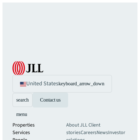
United States
keyboard_arrow_down
search
Contact us
menu
Properties
About JLL
Client
Services
stories
Careers
News
Investor