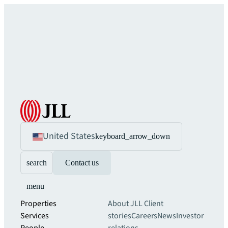
United States
keyboard_arrow_down
search
Contact us
menu
Properties
About JLL
Client
Services
stories
Careers
News
Investor