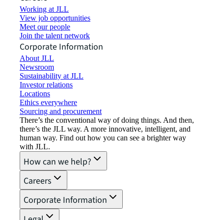
Working at JLL
View job opportunities
Meet our people
Join the talent network
Corporate Information
About JLL
Newsroom
Sustainability at JLL
Investor relations
Locations
Ethics everywhere
Sourcing and procurement
There’s the conventional way of doing things. And then,
there’s the JLL way. A more innovative, intelligent, and
human way. Find out how you can see a brighter way
with JLL.
How can we help?
Careers
Corporate Information
Legal