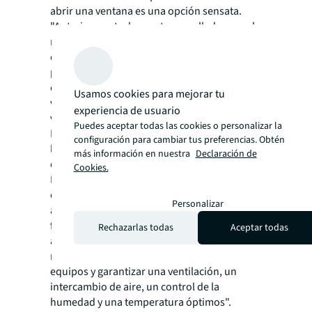
abrir una ventana es una opción sensata.
"Anteriormente, las ventanas selladas eran la
norma, pero en busca de una baja emisión
de carbono en la operación, cada vez más
proyectos están comenzando a tener en
cuenta el diseño adaptable, combinando
Usamos cookies para mejorar tu
ventanas operables con sensores y
experiencia de usuario
ventilación mecánica", dice Marson.
Puedes aceptar todas las cookies o personalizar la
Rose dice que volver a lo básico para detener
configuración para cambiar tus preferencias. Obtén
los contaminantes en el aire desde la fuente
más información en nuestra
Declaración de
debería ser el primer paso a seguir.
Cookies.
Invertir en el mantenimiento de los sistemas
de calefacción, ventilación y aire
Personalizar
acondicionado y en el cambio periódico de
filtros equivale a invertir en su personal",
Rechazarlas todas
Aceptar todas
afirma. "También es una forma rentable de
mantener la eficiencia energética de los
equipos y garantizar una ventilación, un
intercambio de aire, un control de la
humedad y una temperatura óptimos".