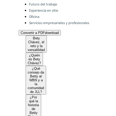
Categories:
Futuro del trabajo
Experiencia en sitio
Oficina
Servicios empresariales y profesionales
Convertir a PDF
download
Bety
Chávez, el
reto y la
versatilidad
¿Quién
es Bety
Chávez?
¿Qué
consejo da
Betty al
WBN y a
la
comunidad
de JLL?
¿Por
qué la
historia
de
Betty