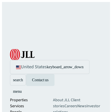
United States
keyboard_arrow_down
search
Contact us
menu
Properties
About JLL
Client
Services
stories
Careers
News
Investor