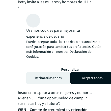
Betty invita a las mujeres y hombres de JLL a
identificar las oportunidades cuando se
presentan, a tomar nuevos retos, a aprender
continuamente y a adaptarse a al cambio.
¿Por qué la historia de Betty Chávez
Usamos cookies para mejorar tu
es una historia de éxito?
experiencia de usuario
Puedes aceptar todas las cookies o personalizar la
Una de las fortalezas de Betty que el WBN
configuración para cambiar tus preferencias. Obtén
quiere reconocer en ella dentro de nuestro
más información en nuestra
Declaración de
capítulo “Mujeres que inspiran” es su
Cookies.
capacidad de ser versátil y
adaptable, tomando diferentes desafíos y
Personalizar
adecuándose a distintos tipos de contexto,
teniendo como principio que la única
Rechazarlas todas
Aceptar todas
constante es el cambio.
Gracias Betty por compartirnos parte de tu
historia e inspirar a otras mujeres y hombres
a ver en JLL “una oportunidad de cumplir
sus metas hoy y a futuro”.
WBN – Comité de crecimiento y retención