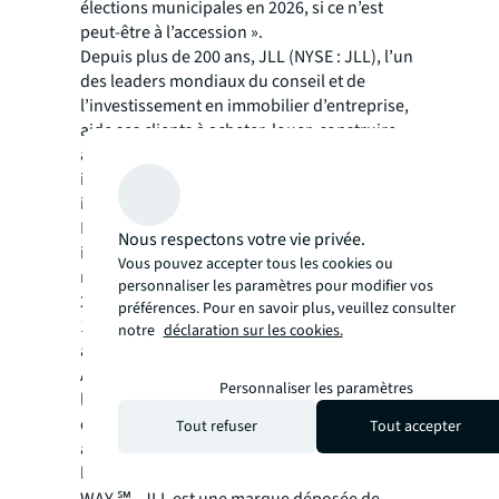
élections municipales en 2026, si ce n’est
peut-être à l’accession ».
Depuis plus de 200 ans, JLL (NYSE : JLL), l’un
des leaders mondiaux du conseil et de
l’investissement en immobilier d’entreprise,
aide ses clients à acheter, louer, construire,
aménager et développer les actifs
immobiliers tertiaires, commerciaux,
industriels, hôteliers ou résidentiels.
Entreprise classée au Fortune 500®,
Nous respectons votre vie privée.
implantée dans plus de 80 pays dans le
Vous pouvez accepter tous les cookies ou
monde, avec un chiffre d'affaires annuel de
personnaliser les paramètres pour modifier vos
20,8 milliards de dollars, JLL compte plus de
préférences. Pour en savoir plus, veuillez consulter
110 000 collaborateurs qui associent
notre
déclaration sur les cookies.
approche globale et expertises locales.
Animés par une mission commune, façonner
Personnaliser les paramètres
le futur de l'immobilier pour un monde plus
durable, nous aidons nos clients et tous les
Tout refuser
Tout accepter
acteurs de notre écosystème à éclairer
l’avenir de l’immobilier : SEE A BRIGHTER
WAY ℠. JLL est une marque déposée de