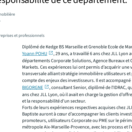
esponsabilité de ce département.
obilière
y
reprises et professionnels
Diplômé de Kedge BS Marseille et Grenoble Ecole de M
Yoann POHU
, 29 ans, a travaillé 6 ans chez JLL Lyon 
départements Corporate Solutions, Agence Bureaux et C
Markets. Ces expériences lui ont permis d’acquérir une 
transversale alliant stratégie immobilière utilisateurs et
compte des enjeux des investisseurs. Il est accompagné
BIGORGNE
, consultant Senior, diplômé de l’IDRAC, qui
ans chez JLL Lyon, où il avait en charge la gestion d’offr
et la responsabilité d’un secteur.
Forts de leurs expériences respectives acquises chez JL
Baptiste auront à cœur d’accompagner les clients invest
promoteurs, utilisateurs Corporate ou PME sur le périm
métropole Aix-Marseille-Provence, avec les process et l’