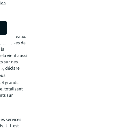
tion
"
ence Bureaux.
tertiaires de
 la
Cela vient aussi
ts sur des
 »
, déclare
ous
c 4 grands
e, totalisant
nts sur
les services
s. JLL est