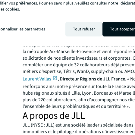
fier vos préférences. Pour en savoir plus, veuillez consulter notre
déclara
investisseurs et corporates.
les cookies.
sonnaliser les paramètres
Tout refuser
Tout accepter
- Laurent Vallas, , Directeur Régions de JLL France
« Nous sommes ravis de l’ouverture du département Ag
Ce déploiement témoigne de la profondeur des marchés 
la métropole Aix-Marseille-Provence et vient répondre à
sollicitation de nos clients investisseurs et corporates. 
compléter une équipe de 32 collaborateurs déjà présen
métiers d’expertise, Tétris, WanD, supply-chain ou AMO.
Laurent Vallas
, Directeur Régions de JLL France.
« N
renforçons ainsi notre présence sur toute la France ave
hubs régionaux situés à Lille, Lyon, Bordeaux et Marseill
plus de 220 collaborateurs, afin d’accompagner nos clie
l’ensemble de leurs problématiques et du territoire ».
A propos de JLL
JLL (NYSE : JLL) est une société leader spécialisée dans 
immobiliers et le pilotage d'opérations d'investissement