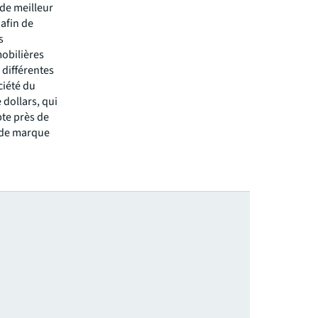
de meilleur
 afin de
s
mobilières
 différentes
ciété du
 dollars, qui
pte près de
m de marque