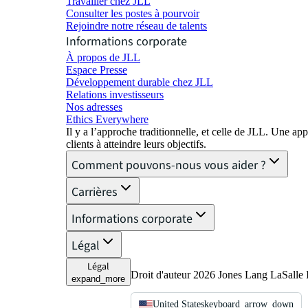
Travailler chez JLL
Consulter les postes à pourvoir
Rejoindre notre réseau de talents
Informations corporate
À propos de JLL
Espace Presse
Développement durable chez JLL
Relations investisseurs
Nos adresses
Ethics Everywhere
Il y a l’approche traditionnelle, et celle de JLL. Une
clients à atteindre leurs objectifs.
Comment pouvons-nous vous aider ?
Carrières
Informations corporate
Légal
Légal
Droit d'auteur 2026 Jones Lang LaSalle I
expand_more
United States
keyboard_arrow_down