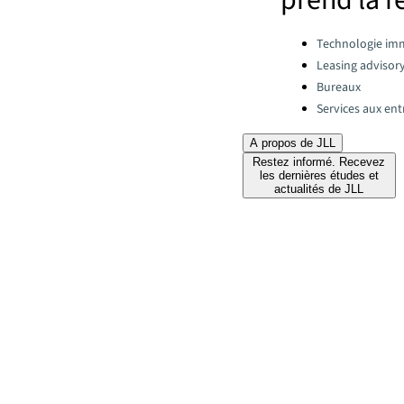
prend la r
Categories:
Technologie imm
Leasing advisor
Bureaux
Services aux ent
A propos de JLL
Restez informé. Recevez
les dernières études et
actualités de JLL