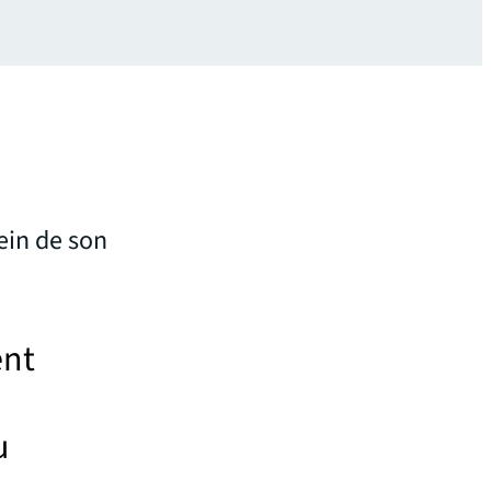
ein de son
ent
u