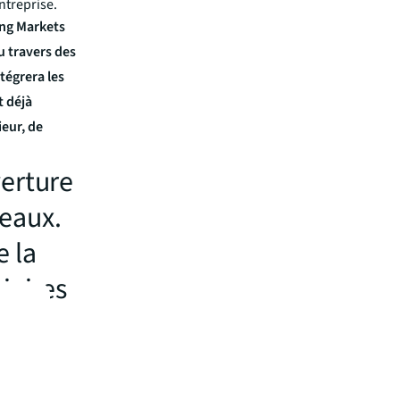
ntreprise.
ing Markets
u travers des
ntégrera les
t déjà
ieur, de
erture
eaux.
 la
iaires
e-
 la