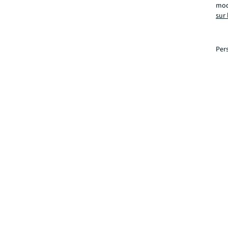
modi
sur 
Per