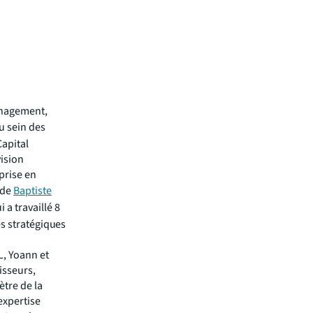
anagement,
au sein des
apital
vision
 prise en
 de
Baptiste
 a travaillé 8
es stratégiques
L, Yoann et
isseurs,
ètre de la
expertise