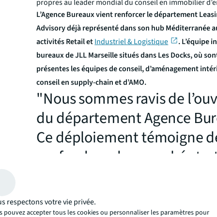
propres au leader mondial du conseil en immobilier d’e
L’Agence Bureaux vient renforcer le département Leas
Advisory déjà représenté dans son hub Méditerranée a
activités Retail et
Industriel & Logistique
. L’équipe i
bureaux de JLL Marseille situés dans Les Docks, où son
présentes les équipes de conseil, d’aménagement intér
conseil en supply-chain et d’AMO.
"Nous sommes ravis de l’ouv
du département Agence Bur
Ce déploiement témoigne de
profondeur des marchés tert
de la métropole Aix-Marseill
Provence et vient répondre à
s respectons votre vie privée.
sollicitation de nos clients
s pouvez accepter tous les cookies ou personnaliser les paramètres pour