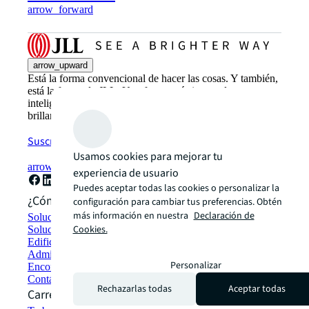
arrow_forward
arrow_upward
Está la forma convencional de hacer las cosas. Y también,
está la forma de JLL. Una forma más innovadora,
inteligente y humana. Descubre cómo ver un camino más
brillante con JLL.
Suscríbete ahora
Usamos cookies para mejorar tu
arrow_forward
experiencia de usuario
Puedes aceptar todas las cookies o personalizar la
¿Cómo podemos ayudarte?
configuración para cambiar tus preferencias. Obtén
más información en nuestra
Declaración de
Soluciones en sustentabilidad
Cookies.
Soluciones de espacio de trabajo híbrido
Edificios verdes y arrendamieto
Administración de Portafolios
Personalizar
Encontrar y arrendar espacios
Contáctanos
Rechazarlas todas
Aceptar todas
Carreras